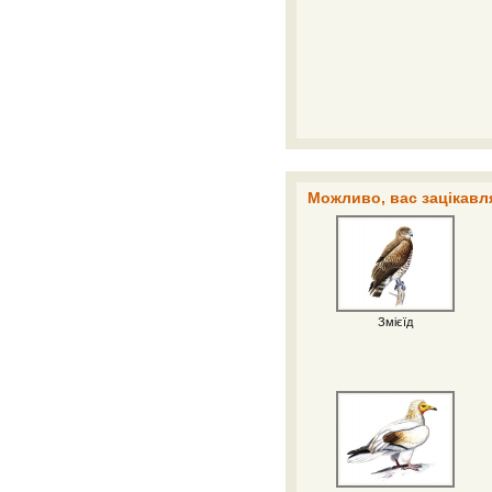
Можливо, вас зацікавля
Змієїд