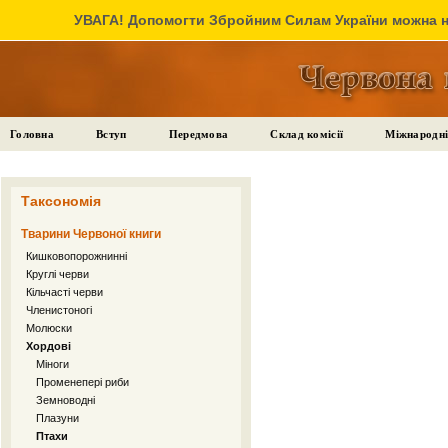
УВАГА! Допомогти Збройним Силам України можна на
Головна
Вступ
Передмова
Склад комісії
Міжнародні
Таксономія
Тварини Червоної книги
Кишковопорожнинні
Круглі черви
Кільчасті черви
Членистоногі
Молюски
Хордові
Міноги
Променепері риби
Земноводні
Плазуни
Птахи