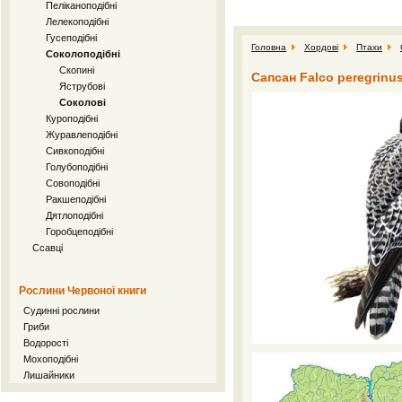
Пеліканоподібні
Лелекоподібні
Гусеподібні
Головна
Хордові
Птахи
Соколоподібні
Скопині
Сапсан Falco peregrinus
Яструбові
Соколові
Куроподібні
Журавлеподібні
Сивкоподібні
Голубоподібні
Совоподібні
Ракшеподібні
Дятлоподібні
Горобцеподібні
Ссавці
Рослини Червоної книги
Судинні рослини
Гриби
Водорості
Мохоподібні
Лишайники