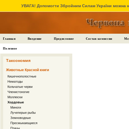
УВАГА! Допомогти Збройним Силам України можна на
Главная
Введение
Предисловие
Состав комиссии
Ме
Полезное
Таксономия
Животные Красной книги
Кишечнополостные
Нематоды
Кольчатые черви
Членистоногие
Моллюски
Хордовые
Миноги
Лучеперые рыбы
Земноводные
Пресмыкающиеся
Птицы