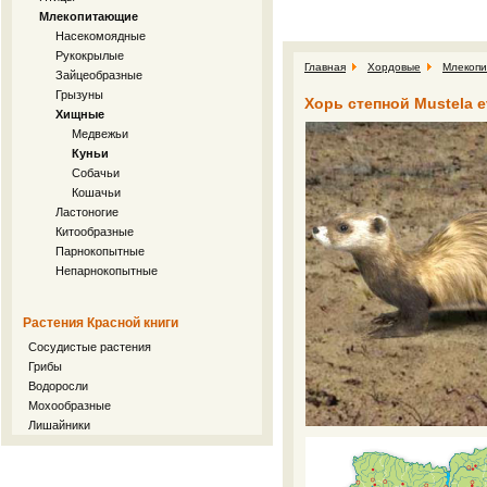
Млекопитающие
Насекомоядные
Рукокрылые
Главная
Хордовые
Млекоп
Зайцеобразные
Грызуны
Хорь степной Mustela e
Хищные
Медвежьи
Куньи
Собачьи
Кошачьи
Ластоногие
Китообразные
Парнокопытные
Непарнокопытные
Растения Красной книги
Сосудистые растения
Грибы
Водоросли
Мохообразные
Лишайники