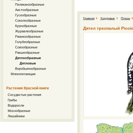
Пеликанообразные
Аистообразные
Гусеобразные
Главная
Хордовые
Птицы
Соколообразные
Курообразные
Дятел трехпалый Picoide
Журавлеобразные
Ржанкообразные
Голубеобразные
Совообразные
Ракшеобразные
Дятлообразные
Дятловые
Воробьинообразные
Млекопитающие
Растения Красной книги
Сосудистые растения
Грибы
Водоросли
Мохообразные
Лишайники