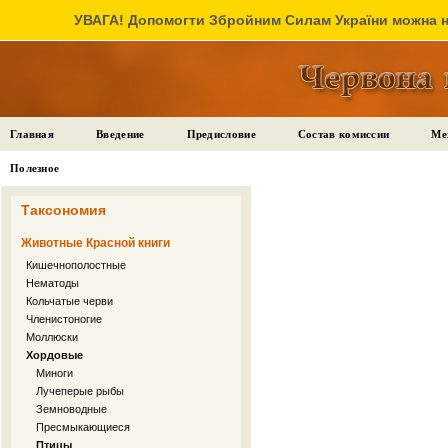
УВАГА! Допомогти Збройним Силам України можна на
Главная
Введение
Предисловие
Состав комиссии
Ме
Полезное
Таксономия
Животные Красной книги
Кишечнополостные
Нематоды
Кольчатые черви
Членистоногие
Моллюски
Хордовые
Миноги
Лучеперые рыбы
Земноводные
Пресмыкающиеся
Птицы