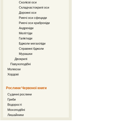
Сколієві оси
Складчастокрилі оси
Дорожні оси
Риючі оси сфециди
Риючі оси краброніди
Андреніди
Меліттіди
Галіктиди
Бджоли мегахіліди
Справжні бджоли
Мурашки
Двокрилі
Павукоподібні
Молюски
Хордові
Рослини Червоної книги
Судинні рослини
Гриби
Водорості
Мохоподібні
Лишайники