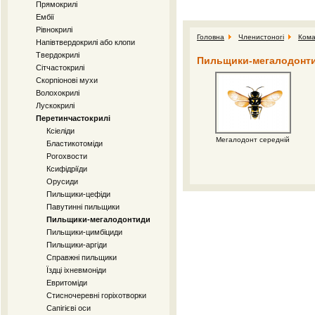
Прямокрилі
Ембії
Рівнокрилі
Головна
Членистоногі
Кома
Напівтвердокрилі або клопи
Твердокрилі
Пильщики-мегалодонти
Сітчастокрилі
Скорпіонові мухи
Волохокрилі
Лускокрилі
Перетинчастокрилі
Ксіеліди
Мегалодонт середній
Бластикотоміди
Рогохвости
Ксифідріїди
Орусиди
Пильщики-цефіди
Павутинні пильщики
Пильщики-мегалодонтиди
Пильщики-цимбіциди
Пильщики-аргіди
Справжні пильщики
Їздці іхневмоніди
Евритоміди
Стисночеревні горіхотворки
Сапігієві оси