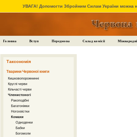
УВАГА! Допомогти Збройним Силам України можна на
Головна
Вступ
Передмова
Склад комісії
Міжнародні
Таксономія
Тварини Червоної книги
Кишковопорожнинні
Круглі черви
Кільчасті черви
Членистоногі
Ракоподібні
Багатоніжки
Ногохвістки
Комахи
Одноденки
Бабки
Богомоли