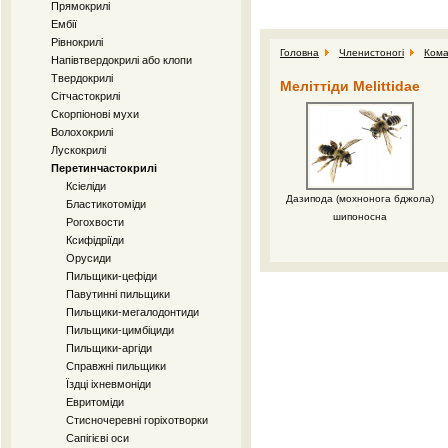
Прямокрилі
Ембії
Рівнокрилі
Головна
Членистоногі
Кома
Напівтвердокрилі або клопи
Твердокрилі
Меліттіди Melittidae
Сітчастокрилі
Скорпіонові мухи
Волохокрилі
Лускокрилі
Перетинчастокрилі
Ксіеліди
Дазипода (мохнонога бджола)
Бластикотоміди
шипоносна
Рогохвости
Ксифідріїди
Орусиди
Пильщики-цефіди
Павутинні пильщики
Пильщики-мегалодонтиди
Пильщики-цимбіциди
Пильщики-аргіди
Справжні пильщики
Їздці іхневмоніди
Евритоміди
Стисночеревні горіхотворки
Сапігієві оси