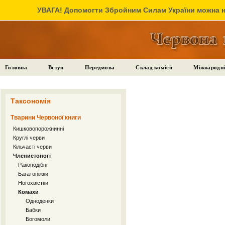
УВАГА! Допомогти Збройним Силам України можна на
Головна
Вступ
Передмова
Склад комісії
Міжнародні
Таксономія
Тварини Червоної книги
Кишковопорожнинні
Круглі черви
Кільчасті черви
Членистоногі
Ракоподібні
Багатоніжки
Ногохвістки
Комахи
Одноденки
Бабки
Богомоли