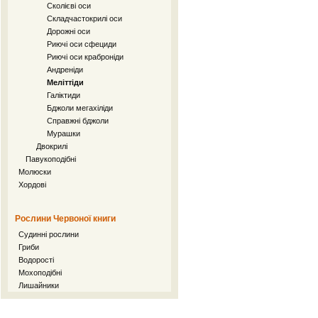
Сколієві оси
Складчастокрилі оси
Дорожні оси
Риючі оси сфециди
Риючі оси краброніди
Андреніди
Меліттіди
Галіктиди
Бджоли мегахіліди
Справжні бджоли
Мурашки
Двокрилі
Павукоподібні
Молюски
Хордові
Рослини Червоної книги
Судинні рослини
Гриби
Водорості
Мохоподібні
Лишайники