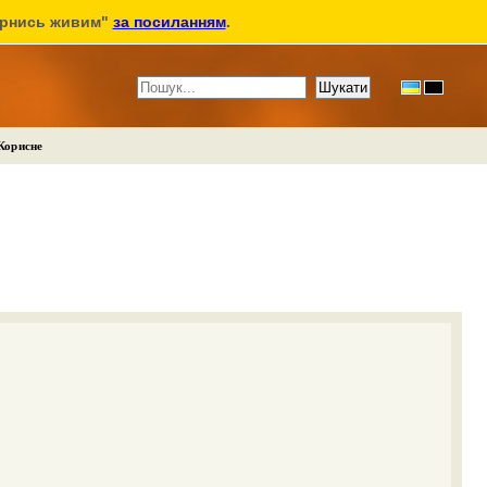
ернись живим"
за посиланням
.
Корисне