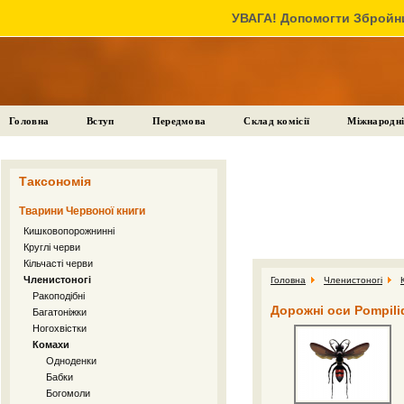
УВАГА! Допомогти Збройни
Головна
Вступ
Передмова
Склад комісії
Міжнародні
Таксономія
Тварини Червоної книги
Кишковопорожнинні
Круглі черви
Кільчасті черви
Членистоногі
Головна
Членистоногі
Ракоподібні
Дорожні оси Pompili
Багатоніжки
Ногохвістки
Комахи
Одноденки
Бабки
Богомоли