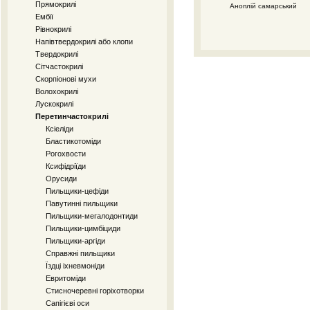
Прямокрилі
Аноплій самарський
Ембії
Рівнокрилі
Напівтвердокрилі або клопи
Твердокрилі
Сітчастокрилі
Скорпіонові мухи
Волохокрилі
Лускокрилі
Перетинчастокрилі
Ксіеліди
Бластикотоміди
Рогохвости
Ксифідріїди
Орусиди
Пильщики-цефіди
Павутинні пильщики
Пильщики-мегалодонтиди
Пильщики-цимбіциди
Пильщики-аргіди
Справжні пильщики
Їздці іхневмоніди
Евритоміди
Стисночеревні горіхотворки
Сапігієві оси