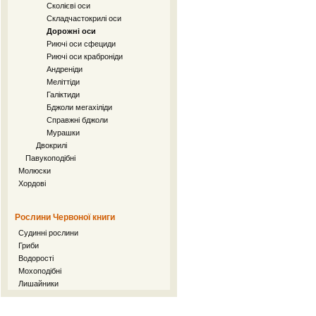
Сколієві оси
Складчастокрилі оси
Дорожні оси
Риючі оси сфециди
Риючі оси краброніди
Андреніди
Меліттіди
Галіктиди
Бджоли мегахіліди
Справжні бджоли
Мурашки
Двокрилі
Павукоподібні
Молюски
Хордові
Рослини Червоної книги
Судинні рослини
Гриби
Водорості
Мохоподібні
Лишайники