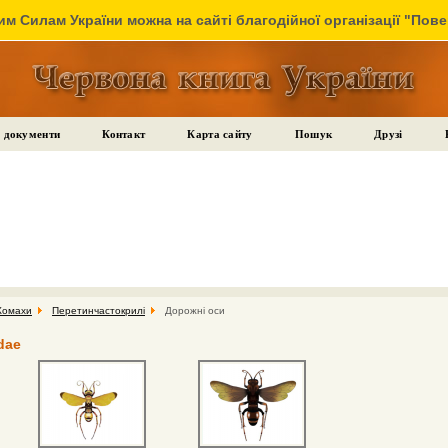
м Силам України можна на сайті благодійної організації "Пов
 документи
Контакт
Карта сайту
Пошук
Друзі
Комахи
Перетинчастокрилі
Дорожні оси
dae