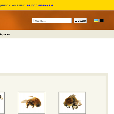
ернись живим"
за посиланням
.
Корисне