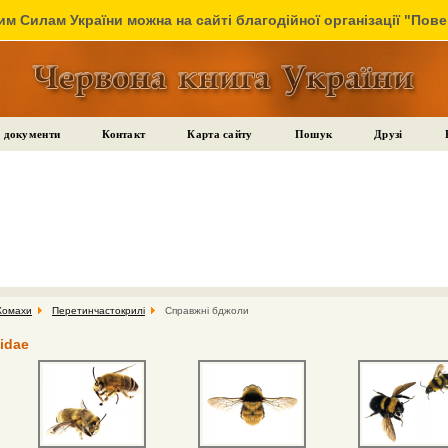
м Силам України можна на сайті благодійної організації "Пов
 документи
Контакт
Карта сайту
Пошук
Друзі
Комахи
Перетинчастокрилі
Справжні бджоли
idae