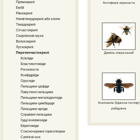
Прямокрилі
Антофора коренаста
Ембії
Рівнокрилі
Напівтвердокрилі або клопи
Твердокрилі
Сітчастокрилі
Скорпіонові мухи
Волохокрилі
Лускокрилі
Перетинчастокрилі
Джміль оперезаний
Ксіеліди
Бластикотоміди
Рогохвости
Ксифідріїди
Орусиди
Пильщики-цефіди
Павутинні пильщики
Пильщики-мегалодонтиди
Ксилокопа (бджола-тесляр)
Пильщики-цимбіциди
райдужна
Пильщики-аргіди
Справжні пильщики
Їздці іхневмоніди
Евритоміди
Стисночеревні горіхотворки
Сапігієві оси