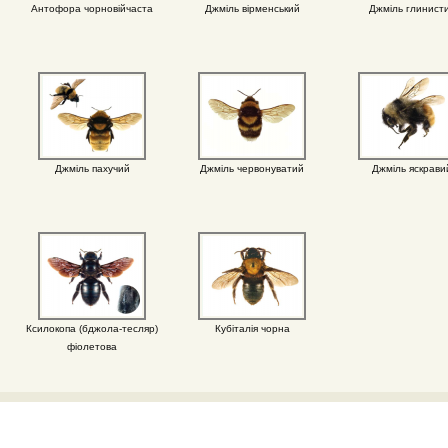
Антофора чорновійчаста
Джміль вірменський
Джміль глинист
Джміль пахучий
Джміль червонуватий
Джміль яскрави
Ксилокопа (бджола-тесляр)
Кубіталія чорна
фіолетова