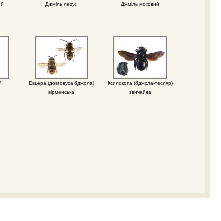
ий
Джміль лезус
Джміль моховий
й
Евцера (довговуса бджола)
Ксилокопа (бджола-тесляр)
вірменська
звичайна