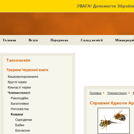
УВАГА! Допомогти Збройни
Головна
Вступ
Передмова
Склад комісії
Міжнародні
Таксономія
Тварини Червоної книги
Кишковопорожнинні
Круглі черви
Кільчасті черви
Членистоногі
Головна
Членистоногі
Ракоподібні
Справжні бджоли Ap
Багатоніжки
Ногохвістки
Комахи
Одноденки
Бабки
Богомоли