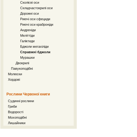
Сколієві оси
Складчастокрилі оси
Дорожні оси
Риючі оси сфециди
Риючі оси краброніди
Андреніди
Меліттіди
Галіктиди
Бджоли мегахіліди
Справжні бджоли
Мурашки
Двокрилі
Павукоподібні
Молюски
Хордові
Рослини Червоної книги
Судинні рослини
Гриби
Водорості
Мохоподібні
Лишайники