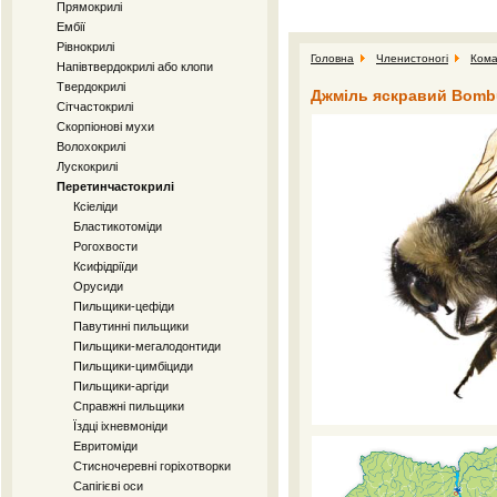
Прямокрилі
Ембії
Рівнокрилі
Головна
Членистоногі
Кома
Напівтвердокрилі або клопи
Твердокрилі
Джміль яскравий Bombu
Сітчастокрилі
Скорпіонові мухи
Волохокрилі
Лускокрилі
Перетинчастокрилі
Ксіеліди
Бластикотоміди
Рогохвости
Ксифідріїди
Орусиди
Пильщики-цефіди
Павутинні пильщики
Пильщики-мегалодонтиди
Пильщики-цимбіциди
Пильщики-аргіди
Справжні пильщики
Їздці іхневмоніди
Евритоміди
Стисночеревні горіхотворки
Сапігієві оси