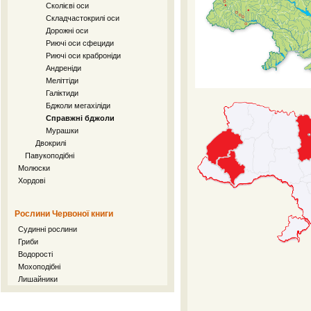
Сколієві оси
Складчастокрилі оси
Дорожні оси
Риючі оси сфециди
Риючі оси краброніди
Андреніди
Меліттіди
Галіктиди
Бджоли мегахіліди
Справжні бджоли
Мурашки
Двокрилі
Павукоподібні
Молюски
Хордові
Рослини Червоної книги
Судинні рослини
Гриби
Водорості
Мохоподібні
Лишайники