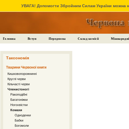
УВАГА! Допомогти Збройним Силам України можна на
Головна
Вступ
Передмова
Склад комісії
Міжнародні
Таксономія
Тварини Червоної книги
Кишковопорожнинні
Круглі черви
Кільчасті черви
Членистоногі
Ракоподібні
Багатоніжки
Ногохвістки
Комахи
Одноденки
Бабки
Богомоли