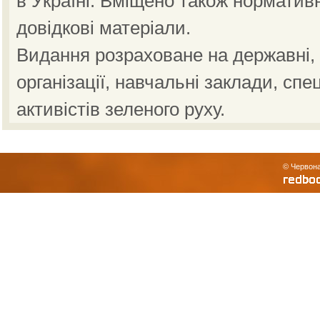
в Україні. Вміщено також норматив
довідкові матеріали.
Видання розраховане на державні, н
організації, навчальні заклади, спе
активістів зеленого руху.
© Червона