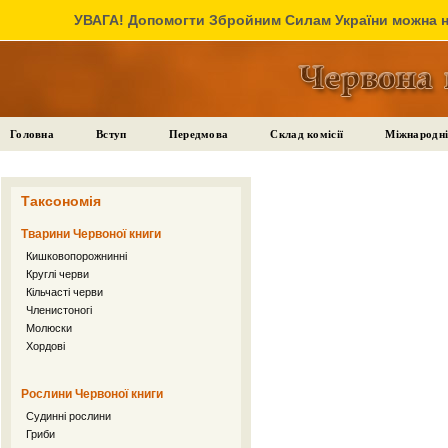
УВАГА! Допомогти Збройним Силам України можна на
Головна
Вступ
Передмова
Склад комісії
Міжнародні
Таксономія
Тварини Червоної книги
Кишковопорожнинні
Круглі черви
Кільчасті черви
Членистоногі
Молюски
Хордові
Рослини Червоної книги
Судинні рослини
Гриби