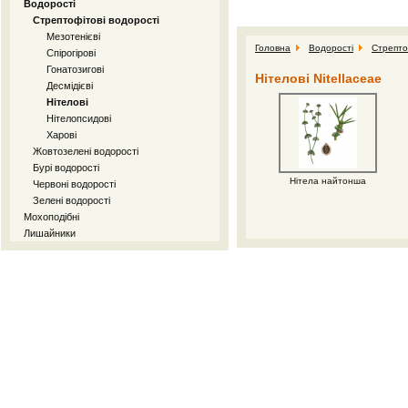
Водорості
Стрептофітові водорості
Мезотенієві
Головна
Водорості
Стрепто
Спірогірові
Гонатозигові
Нітелові Nitellaceae
Десмідієві
Нітелові
Нітелопсидові
Харові
Жовтозелені водорості
Бурі водорості
Нітела найтонша
Червоні водорості
Зелені водорості
Мохоподібні
Лишайники