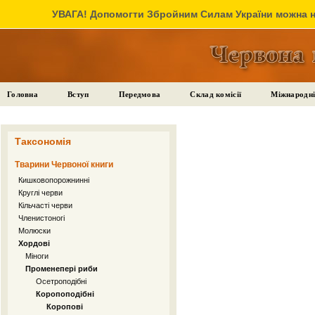
УВАГА! Допомогти Збройним Силам України можна на
Головна
Вступ
Передмова
Склад комісії
Міжнародні
Таксономія
Тварини Червоної книги
Кишковопорожнинні
Круглі черви
Кільчасті черви
Членистоногі
Молюски
Хордові
Міноги
Променепері риби
Осетроподібні
Коропоподібні
Коропові