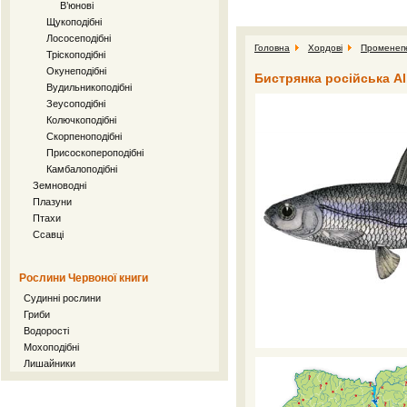
В’юнові
Щукоподібні
Лососеподібні
Головна
Хордові
Променепе
Тріскоподібні
Окунеподібні
Бистрянка російська Al
Вудильникоподібні
Зеусоподібні
Колючкоподібні
Скорпеноподібні
Присоскопероподібні
Камбалоподібні
Земноводні
Плазуни
Птахи
Ссавці
Рослини Червоної книги
Судинні рослини
Гриби
Водорості
Мохоподібні
Лишайники