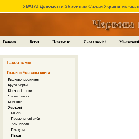
УВАГА! Допомогти Збройним Силам України можна на
Головна
Вступ
Передмова
Склад комісії
Міжнародні
Таксономія
Тварини Червоної книги
Кишковопорожнинні
Круглі черви
Кільчасті черви
Членистоногі
Молюски
Хордові
Міноги
Променепері риби
Земноводні
Плазуни
Птахи