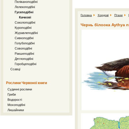
Пеліканоподібні
Лелекоподібні
Гусеподібні
Головна
Хордові
Птахи
Качкові
Соколоподібні
Чернь білоока Aythya n
Куроподібні
Журавлеподібні
Сивкоподібні
Голубоподібні
Совоподібні
Ракшеподібні
Дятлоподібні
Горобцеподібні
Ссавці
Рослини Червоної книги
Судинні рослини
Гриби
Водорості
Мохоподібні
Лишайники