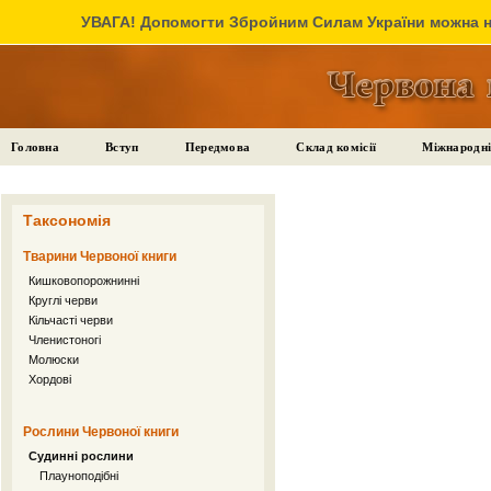
УВАГА! Допомогти Збройним Силам України можна на
Головна
Вступ
Передмова
Склад комісії
Міжнародні
Таксономія
Тварини Червоної книги
Кишковопорожнинні
Круглі черви
Кільчасті черви
Членистоногі
Молюски
Хордові
Рослини Червоної книги
Судинні рослини
Плауноподібні