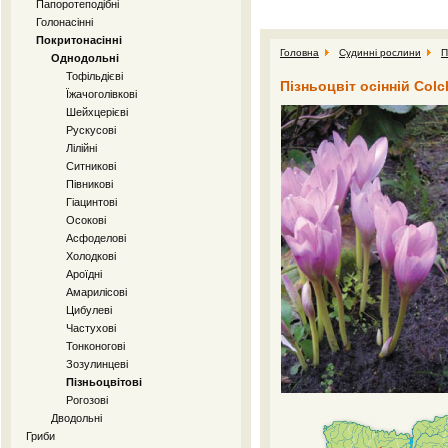
Папоротеподібні
Голонасінні
Покритонасінні
Головна
Судинні рослини
П
Однодольні
Тофільдієві
Пізньоцвіт осінній Colc
Їжачоголівкові
Шейхцерієві
Рускусові
Лілійні
Ситникові
Півникові
Гіацинтові
Осокові
Асфоделові
Холодкові
Ароїдні
Амарилісові
Цибулеві
Частухові
Тонконогові
Зозулинцеві
Пізньоцвітові
Рогозові
Дводольні
Гриби