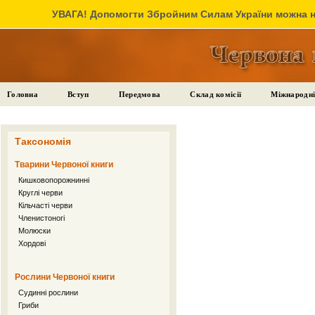
УВАГА! Допомогти Збройним Силам України можна на
Головна
Вступ
Передмова
Склад комісії
Міжнародні
Таксономія
Тварини Червоної книги
Кишковопорожнинні
Круглі черви
Кільчасті черви
Членистоногі
Молюски
Хордові
Рослини Червоної книги
Судинні рослини
Гриби