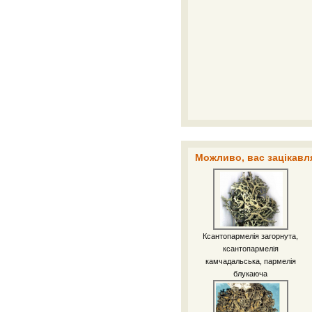
Можливо, вас зацікавля
Ксантопармелія загорнута,
ксантопармелія
камчадальська, пармелія
блукаюча