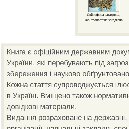
Сейрофора загадкова,
ксантоанаптіхія загадкова
Книга є офіційним державним доку
України, які перебувають під загро
збереження і науково обґрунтовано
Кожна стаття супроводжується ілю
в Україні. Вміщено також норматив
довідкові матеріали.
Видання розраховане на державні, н
організації, навчальні заклади, спе