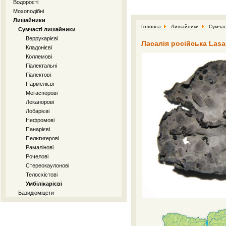
Водорості
Мохоподібні
Лишайники
Головна
Лишайники
Сумчас
Сумчасті лишайники
Веррукарієві
Ласалія російська Lasall
Кладонієві
Коллемові
Гіалектальні
Гіалектові
Пармелієві
Мегаспорові
Леканорові
Лобарієві
Нефромові
Панарієві
Пельтигерові
Рамалінові
Рочелові
Стереокаулонові
Телосхістові
Умбілікарієві
Базидіоміцети