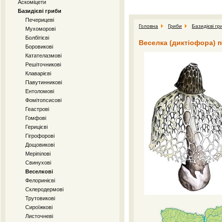
Аскоміцети
Базидієві гриби
Печерицеві
Головна
Гриби
Базидієві гр
Мухоморові
Болбітієві
Веселка (диктіофора) по
Боровикові
Катателазмові
Решіточникові
Клаварієві
Павутинникові
Ентоломові
Фомітопсисові
Геастрові
Гомфові
Герицієві
Гігрофорові
Дощовикові
Меріпілові
Свинухові
Веселкові
Фелоринієві
Склеродермові
Трутовикові
Сироїжкові
Листочневі