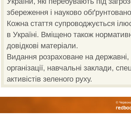
України, які перебувають під загро
збереження і науково обґрунтовано
Кожна стаття супроводжується ілю
в Україні. Вміщено також норматив
довідкові матеріали.
Видання розраховане на державні, н
організації, навчальні заклади, спе
активістів зеленого руху.
© Червона