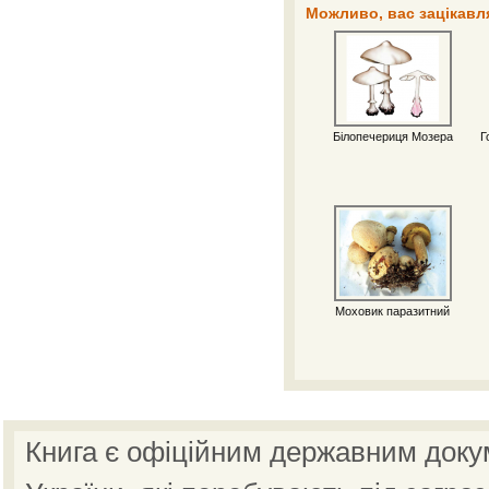
Можливо, вас зацікавля
Білопечериця Мозера
Г
Моховик паразитний
Книга є офіційним державним доку