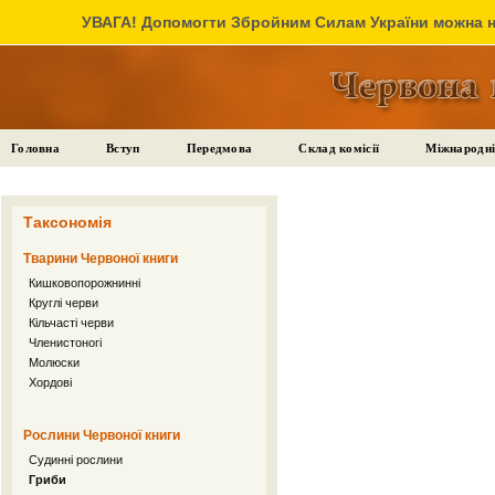
УВАГА! Допомогти Збройним Силам України можна на
Головна
Вступ
Передмова
Склад комісії
Міжнародні
Таксономія
Тварини Червоної книги
Кишковопорожнинні
Круглі черви
Кільчасті черви
Членистоногі
Молюски
Хордові
Рослини Червоної книги
Судинні рослини
Гриби