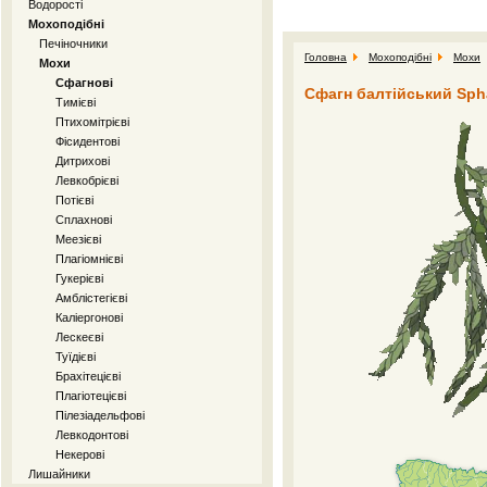
Водорості
Мохоподібні
Печіночники
Головна
Мохоподібні
Мохи
Мохи
Сфагнові
Сфагн балтійський Spha
Тимієві
Птихомітрієві
Фісидентові
Дитрихові
Левкобрієві
Потієві
Сплахнові
Меезієві
Плагіомнієві
Гукерієві
Амблістегієві
Каліергонові
Лескеєві
Туїдієві
Брахітецієві
Плагіотецієві
Пілезіадельфові
Левкодонтові
Некерові
Лишайники