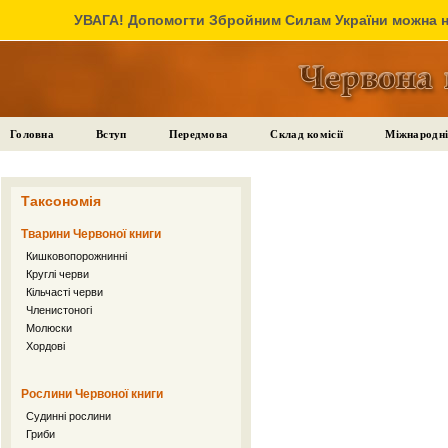
УВАГА! Допомогти Збройним Силам України можна на
Головна
Вступ
Передмова
Склад комісії
Міжнародні
Таксономія
Тварини Червоної книги
Кишковопорожнинні
Круглі черви
Кільчасті черви
Членистоногі
Молюски
Хордові
Рослини Червоної книги
Судинні рослини
Гриби