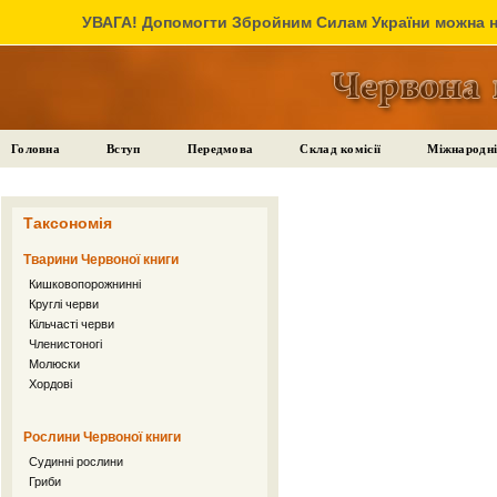
УВАГА! Допомогти Збройним Силам України можна на
Головна
Вступ
Передмова
Склад комісії
Міжнародні
Таксономія
Тварини Червоної книги
Кишковопорожнинні
Круглі черви
Кільчасті черви
Членистоногі
Молюски
Хордові
Рослини Червоної книги
Судинні рослини
Гриби