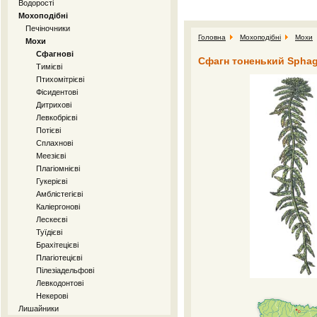
Водорості
Мохоподібні
Печіночники
Головна
Мохоподібні
Мохи
Мохи
Сфагнові
Сфагн тоненький Sphagnu
Тимієві
Птихомітрієві
Фісидентові
Дитрихові
Левкобрієві
Потієві
Сплахнові
Меезієві
Плагіомнієві
Гукерієві
Амблістегієві
Каліергонові
Лескеєві
Туїдієві
Брахітецієві
Плагіотецієві
Пілезіадельфові
Левкодонтові
Некерові
Лишайники