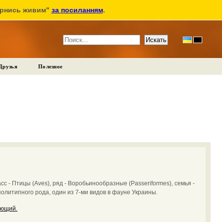
ернись живим"
за посиланням
.
Друзья
Полезное
сс - Птицы (Aves), ряд - Воробьинообразные (Passeriformes), семья -
политипного рода, один из 7-ми видов в фауне Украины.
ющий.