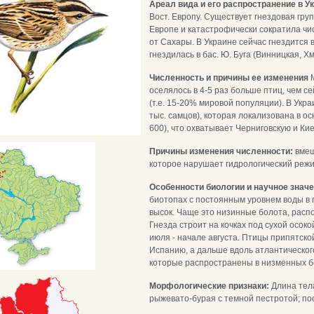
Ареал вида и его распространение в У
Вост. Европу. Существует гнездовая груп
Европе и катастрофически сократила чи
от Сахары. В Украине сейчас гнездится 
гнездилась в бас. Ю. Буга (Винницкая, Х
Численность и причины ее изменения
оселялось в 4-5 раз больше птиц, чем се
(т.е. 15-20% мировой популяции). В Укр
тыс. самцов), которая локализована в ос
600), что охватывает Черниговскую и Кие
Причины изменения численности:
вмеш
которое нарушает гидрологический режи
Особенности биологии и научное знач
биотопах с постоянным уровнем воды в п
высок. Чаще это низинные болота, расп
Гнезда строит на кочках под сухой осок
июля - начале августа. Птицы припятск
Испанию, а дальше вдоль атлантическог
которые распространены в низменных б
Морфологические признаки:
Длина тела
рыжевато-бурая с темной пестротой; по