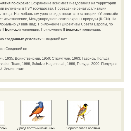
иятия по охране:
Сохранение всех мест гнездования на территории
ыли включены в ПЗФ государства. Проведение ренатурализации
ь птицы. На глобальном уровне вид относится к категории «Уязвимый»
ает исчезновение, Международного союза охраны природы (IUCN). На
глобально уязвим вид). Приложение I Директивы Совета Европы, по
 II
Боннской
конвенции, Приложение II
Бернской
конвенции.
ьно созданных условиях:
Сведений нет.
ие:
Сведений нет.
ч, 1935; Воинственский, 1950; Страутман, 1963; Гаврись, Полуда,
vation Team, 1999; Schulze-Hagen et al., 1999; Полуда, 2000; Полуда и
.И. Землянских
ловый
Дрозд пестрый каменный
Черноголовая овсянка