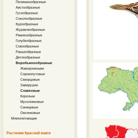
Пеликанообразные
Аистообразные
Гусеобразные
Соколообразные
Курообразные
Журавлеобразные
Ржанкообразные
Голубеобразные
Совообразные
Ракшеобразные
Дятлообразные
Воробьинообразные
Жаворонкоыве
Сорокопутовые
Скворцовые
Завирушки
Славковые
Корольки
Мухоловковые
Синицевые
Овсянковые
Млекопитающие
Растения Красной книги