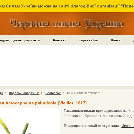
м Силам України можна на сайті благодійної організації "Пов
ждународные документы
Контакт
Карта сайта
Поиск
цы
Воробьинообразные
Славковые
Камышевка вертлявая
Acrocephalus paludicola (Vieillot, 1817)
Таксономическая принадлежность:
Кла
Славковые (Sylviidae). Монотипный вид 
Природоохранный статус вида:
Исчеза