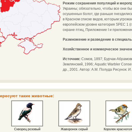
Режим сохранения популяций и меропр
Украины; обязательно, чтобы все они б
осушенных болот, где раньше гнездилис
в Красном списке видов, которым угрож
европейском уровне категория SPEC 1 (
охране птиц, Приложение I и приложение
Размножение и разведение в специал
Хозяйственное и коммерческое значен
Источник:
Сомов, 1897; Бурчак-Абрамови
Землянский, 1996; Aquatic Warbler Conser
др., 2001. Автор: А.М. Полуда Рисунок: И
тересуют такие животные:
Скворец розовый
Жаворонок серый
Королек красного