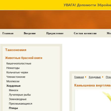
УВАГА! Допомогти Збройни
Главная
Введение
Предисловие
Состав комиссии
Ме
Таксономия
Животные Красной книги
Кишечнополостные
Нематоды
Кольчатые черви
Членистоногие
Главная
Хордовые
Пти
Моллюски
Камышевка вертлявая 
Хордовые
Миноги
Лучеперые рыбы
Земноводные
Пресмыкающиеся
Птицы