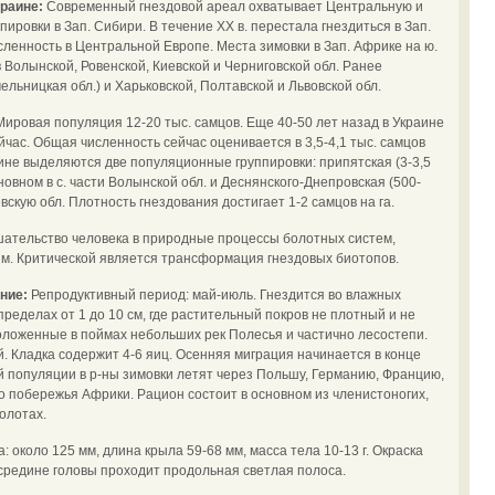
краине:
Современный гнездовой ареал охватывает Центральную и
пировки в Зап. Сибири. В течение ХХ в. перестала гнездиться в Зап.
сленность в Центральной Европе. Места зимовки в Зап. Африке на ю.
в Волынской, Ровенской, Киевской и Черниговской обл. Ранее
мельницкая обл.) и Харьковской, Полтавской и Львовской обл.
Мировая популяция 12-20 тыс. самцов. Еще 40-50 лет назад в Украине
йчас. Общая численность сейчас оценивается в 3,5-4,1 тыс. самцов
аине выделяются две популяционные группировки: припятская (3-3,5
новном в с. части Волынской обл. и Деснянского-Днепровская (500-
вскую обл. Плотность гнездования достигает 1-2 самцов на га.
ательство человека в природные процессы болотных систем,
м. Критической является трансформация гнездовых биотопов.
ение:
Репродуктивный период: май-июль. Гнездится во влажных
ределах от 1 до 10 см, где растительный покров не плотный и не
оложенные в поймах небольших рек Полесья и частично лесостепи.
ой. Кладка содержит 4-6 яиц. Осенняя миграция начинается в конце
ой популяции в р-ны зимовки летят через Польшу, Германию, Францию,
о побережья Африки. Рацион состоит в основном из членистоногих,
олотах.
: около 125 мм, длина крыла 59-68 мм, масса тела 10-13 г. Окраска
средине головы проходит продольная светлая полоса.