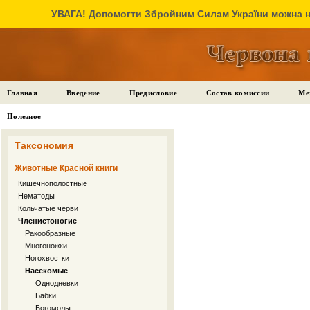
УВАГА! Допомогти Збройним Силам України можна на
Главная
Введение
Предисловие
Состав комиссии
Ме
Полезное
Таксономия
Животные Красной книги
Кишечнополостные
Нематоды
Кольчатые черви
Членистоногие
Ракообразные
Многоножки
Ногохвостки
Насекомые
Однодневки
Бабки
Богомолы