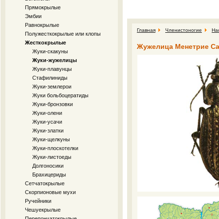
Прямокрылые
Эмбии
Равнокрылые
Главная
Членистоногие
На
Полужесткокрылые или клопы
Жесткокрылые
Жужелица Менетрие Cara
Жуки-скакуны
Жуки-жужелицы
Жуки-плавунцы
Стафилиниды
Жуки-землерои
Жуки больбоцератиды
Жуки-бронзовки
Жуки-олени
Жуки-усачи
Жуки-златки
Жуки-щелкуны
Жуки-плоскотелки
Жуки-листоеды
Долгоносики
Брахицериды
Сетчатокрылые
Скорпионовые мухи
Ручейники
Чешуекрылые
Перепончатокрылые