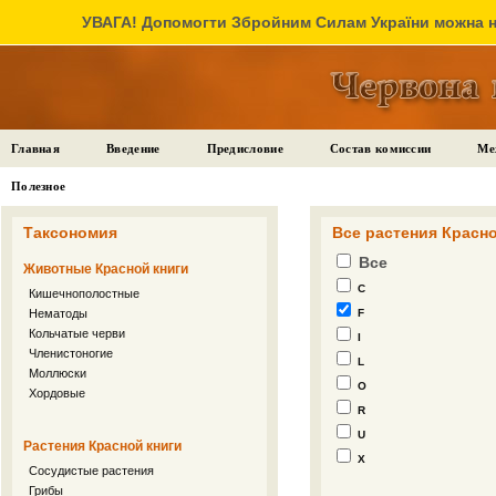
УВАГА! Допомогти Збройним Силам України можна на
Главная
Введение
Предисловие
Состав комиссии
Ме
Полезное
Таксономия
Все растения Красно
Все
Животные Красной книги
C
Кишечнополостные
Нематоды
F
Кольчатые черви
I
Членистоногие
L
Моллюски
O
Хордовые
R
U
Растения Красной книги
X
Сосудистые растения
Грибы