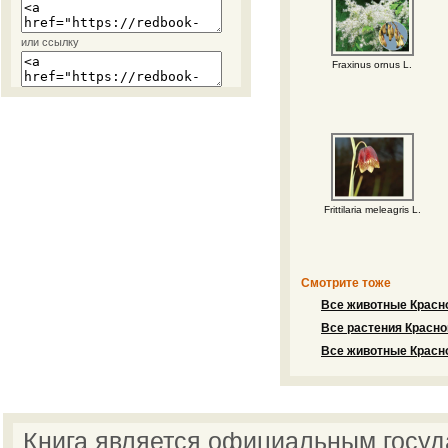
или ссылку
Fraxinus ornus L.
Frittilaria meleagris L.
Смотрите тоже
Все животные Красно
Все растения Красно
Все животные Красно
Книга является официальным госу