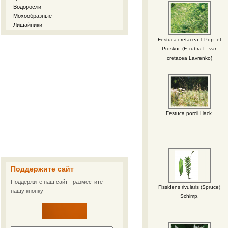
Водоросли
Мохообразные
Лишайники
Festuca cretacea T.Pop. et
Proskor. (F. rubra L. var.
cretacea Lavrenko)
Festuca porcii Hack.
Поддержите сайт
Поддержите наш сайт - разместите
Fissidens rivularis (Spruce)
нашу кнопку
Schimp.