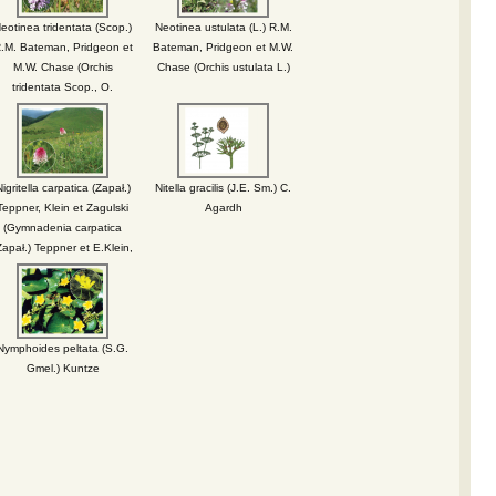
eotinea tridentata (Scop.)
Neotinea ustulata (L.) R.M.
.M. Bateman, Pridgeon et
Bateman, Pridgeon et M.W.
M.W. Chase (Orchis
Chase (Orchis ustulata L.)
tridentata Scop., O.
variegata All.)
igritella carpatica (Zapał.)
Nitella gracilis (J.E. Sm.) C.
Teppner, Klein et Zagulski
Agardh
(Gymnadenia carpatica
Zapał.) Teppner et E.Klein,
Nigritella angustifolia Rich.
r. carpatica Zapał., N. nigra
auct. non (L.) Rchb.f.)
Nymphoides peltata (S.G.
Gmel.) Kuntze