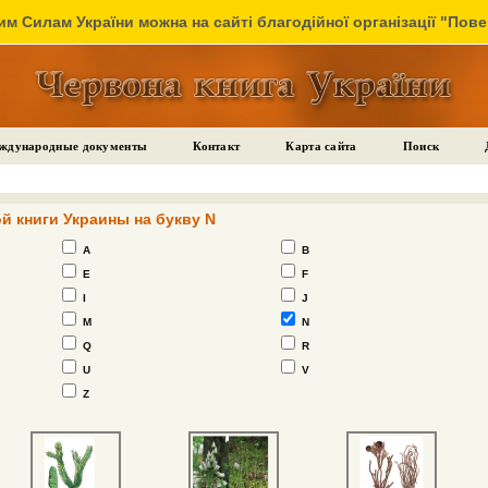
м Силам України можна на сайті благодійної організації "Пов
ждународные документы
Контакт
Карта сайта
Поиск
й книги Украины на букву N
A
B
E
F
I
J
M
N
Q
R
U
V
Z