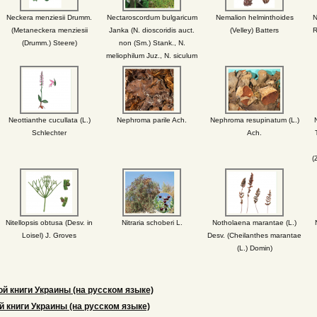
Neckera menziesii Drumm.
Nectaroscordum bulgaricum
Nemalion helminthoides
N
(Metaneckera menziesii
Janka (N. dioscoridis auct.
(Velley) Batters
R
(Drumm.) Steere)
non (Sm.) Stank., N.
meliophilum Juz., N. siculum
(Ucria) Lindl. subsp.
bulgaricum (Janka) Stearn;
Allium bulgaricum (Janka)
Prodán)
Neottianthe cucullata (L.)
Nephroma parile Ach.
Nephroma resupinatum (L.)
N
Schlechter
Ach.
(
va
Nitellopsis obtusa (Desv. in
Nitraria schoberi L.
Notholaena marantae (L.)
Loisel) J. Groves
Desv. (Cheilanthes marantae
(L.) Domin)
й книги Украины (на русском языке)
й книги Украины (на русском языке)