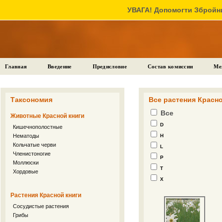
УВАГА! Допомогти Збройни
Главная
Введение
Предисловие
Состав комиссии
Ме
Таксономия
Все растения Красно
Все
Животные Красной книги
D
Кишечнополостные
Нематоды
H
Кольчатые черви
L
Членистоногие
P
Моллюски
T
Хордовые
X
Растения Красной книги
Сосудистые растения
Грибы