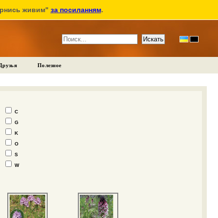
ернись живим"
за посиланням
.
Друзья
Полезное
C
G
K
O
S
W