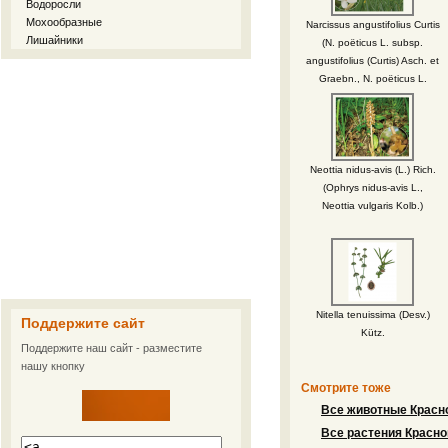
Водоросли
Мохообразные
Narcissus angustifolius Curtis
Лишайники
(N. poëticus L. subsp.
angustifolius (Curtis) Asch. et
Graebn., N. poëticus L.
subsp. radiiflorus (Salisb.)
Baker, N. poëticus L. subsp.
stellaris Haw.)
Neottia nidus-avis (L.) Rich.
(Ophrys nidus-avis L.,
Neottia vulgaris Kolb.)
Nitella tenuissima (Desv.)
Поддержите сайт
Kütz.
Поддержите наш сайт - разместите
нашу кнопку
Смотрите тоже
Все животные Красно
Все растения Красно