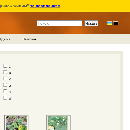
ернись живим"
за посиланням
.
Друзья
Полезное
C
G
K
O
S
W