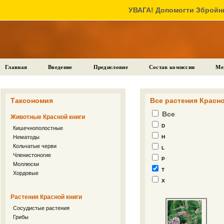
УВАГА! Допомогти Збройни
Главная
Введение
Предисловие
Состав комиссии
Ме
Таксономия
Все растения Красно
Все
Животные Красной книги
D
Кишечнополостные
Нематоды
H
Кольчатые черви
L
Членистоногие
P
Моллюски
T
Хордовые
X
Растения Красной книги
Сосудистые растения
Грибы