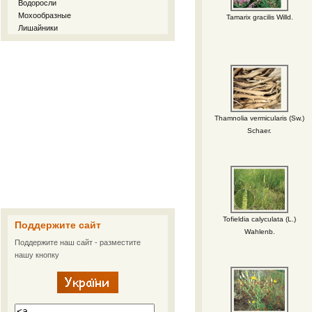
Водоросли
Мохообразные
Tamarix gracilis Willd.
Лишайники
Thamnolia vermicularis (Sw.)
Schaer.
Tofieldia calyculata (L.)
Поддержите сайт
Wahlenb.
Поддержите наш сайт - разместите
нашу кнопку