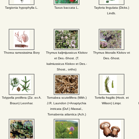
Targionia hypophylla L.
Taxus baccata L.
Tayloria lingulata (Dicks.)
Lindb.
Thorea ramosissima Bory
Thymus kaljmijussicus Klokov
Thymus littoralis Klokov et
et Des.-Shost. (T.
Des.-Shost.
kalmiussicus Klokov et Des.-
Shost., ortho)
Tolypella prolifera (Ziz. ex A.
Tornabea scutellifera (With.)
Tortella fragilis (Hook. et
Braun) Leonhar.
J.R. Laundon (=Anaptychia
Wilson) Limpr.
intricata (Duf.) Massal.,
Tornabenia atlantica (Ach.)
Kurok.)