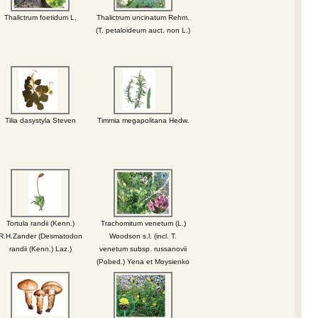
Thalictrum foetidum L.
Thalictrum uncinatum Rehm.
(T. petaloideum auct. non L.)
Tilia dasystyla Steven
Timmia megapolitana Hedw.
Tortula randii (Kenn.)
Trachomitum venetum (L.)
R.H.Zander (Desmatodon
Woodson s.l. (incl. T.
randii (Kenn.) Laz.)
venetum subsp. russanovii
(Pobed.) Yena et Moysienko
= T. russanovii (Pobed.)
Pobed., T. venetum subsp.
sarmatiense (Woodson)
Avetisjan = T. sarmatiense