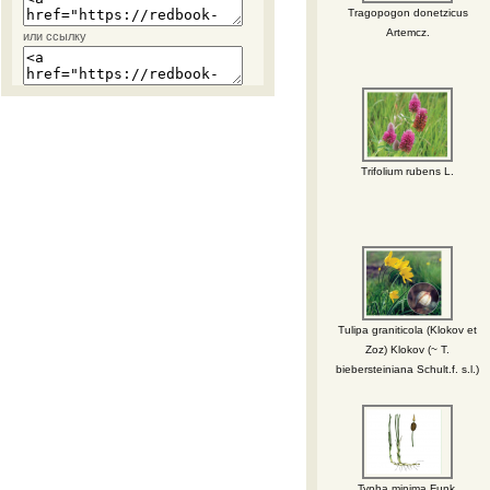
Tragopogon donetzicus
Artemcz.
или ссылку
Trifolium rubens L.
Tulipa graniticola (Klokov et
Zoz) Klokov (~ T.
biebersteiniana Schult.f. s.l.)
Typha minima Funk.