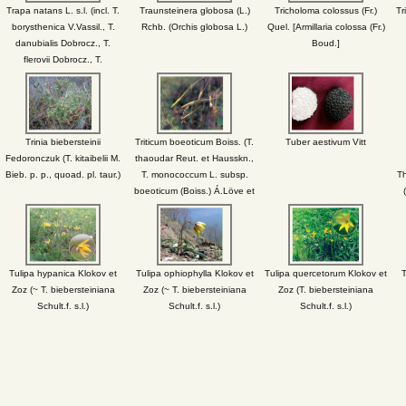
Trapa natans L. s.l. (incl. T.
Traunsteinera globosa (L.)
Tricholoma colossus (Fr.)
Tr
borysthenica V.Vassil., T.
Rchb. (Orchis globosa L.)
Quel. [Armillaria colossa (Fr.)
danubialis Dobrocz., T.
Boud.]
flerovii Dobrocz., T.
hungarica Opiz, T.
macrorhiza Dobrocz., T.
maeotica Woronow, T.
pseudocolchica V.Vassil., T.
rossica V.Vassil., T. ucrainica
Trinia biebersteinii
Triticum boeoticum Boiss. (T.
Tuber aestivum Vitt
V.Vassil.)
Fedoronczuk (T. kitaibelii M.
thaoudar Reut. et Hausskn.,
Bieb. p. p., quoad. pl. taur.)
T. monococcum L. subsp.
Th
boeoticum (Boiss.) Á.Löve et
D.Löve)
Tulipa hypanica Klokov et
Tulipa ophiophylla Klokov et
Tulipa quercetorum Klokov et
T
Zoz (~ T. biebersteiniana
Zoz (~ T. biebersteiniana
Zoz (T. biebersteiniana
Schult.f. s.l.)
Schult.f. s.l.)
Schult.f. s.l.)