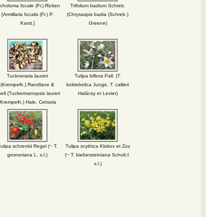
Woodson, T. venetum subsp.
icholoma focale (Fr.) Ricken
Trifolium badium Schreb.
tauricum (Pobed.) Greuter e
[Armillaria focalis (Fr.) P.
(Chrysaspis badia (Schreb.)
Karst.]
Greene)
Tuckneraria laureri
Tulipa biflora Pall. (T.
(Krempelh.) Randlane &
koktebelica Junge, T. callieri
ell (Tuckermanopsis laureri
Halácsy et Levier)
(Krempelh.) Hale, Cetraria
laureri Krempelh., Cetraria
complicata Laur.).
ulipa schrenkii Regel (~ T.
Tulipa scythica Klokov et Zoz
gesneriana L. s.l.)
(~ T. biebersteiniana Schult.f.
s.l.)