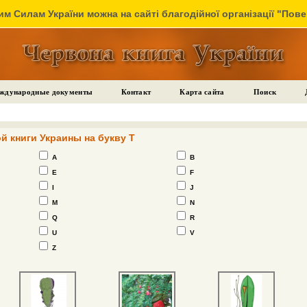
м Силам України можна на сайті благодійної організації "Пов
ждународные документы
Контакт
Карта сайта
Поиск
й книги Украины на букву T
A
B
E
F
I
J
M
N
Q
R
U
V
Z