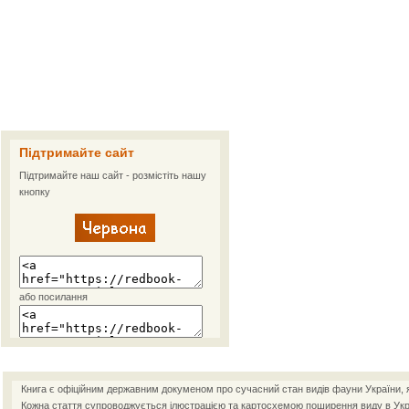
Підтримайте сайт
Підтримайте наш сайт - розмістіть нашу
кнопку
або посилання
Книга є офіційним державним докуменом про сучасний стан видів фауни України, як
Кожна стаття супроводжується ілюстрацією та картосхемою поширення виду в Украї