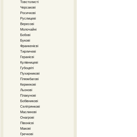
Товстолисті
Черсакові
Росичкові
Руслицеві
Вересові
Молочайні
Бобові
Букові
Франкенієві
Тирличеві
Геранієві
Кулівницеві
Губоцвіті
Пухирникові
Плюмбагові
Кермекові
Льонові
Плакунові
Бобівникові
Селітрянкові
Маслинові
Онагрові
Півонієві
Макові
Гречкові