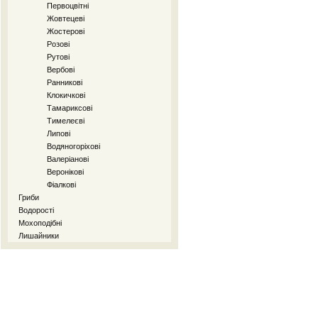
Первоцвітні
Жовтецеві
Жостерові
Розові
Рутові
Вербові
Ранникові
Клокичкові
Тамариксові
Тимелеєві
Липові
Водяногоріхові
Валеріанові
Веронікові
Фіалкові
Гриби
Водорості
Мохоподібні
Лишайники