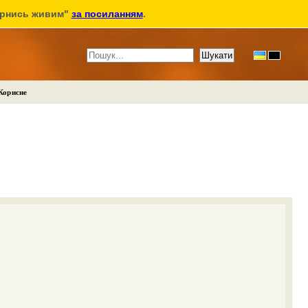
ернись живим"
за посиланням
.
Корисне