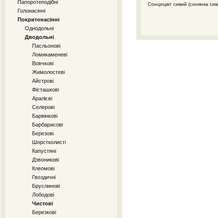
Папоротеподібні
Сонцецвіт сивий (сонянка сив
Голонасінні
Покритонасінні
Однодольні
Дводольні
Пасльонові
Ломикаменеві
Вовчкові
Жимолостеві
Айстрові
Фісташкові
Аралієві
Селерові
Барвінкові
Барбарисові
Березові
Шорстколисті
Капустяні
Дзвоникові
Клеомові
Гвоздичні
Бруслинові
Лободові
Чистові
Березкові