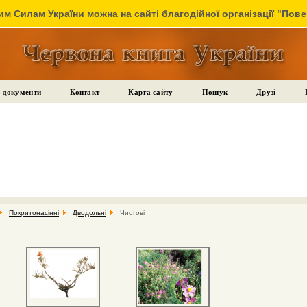
м Силам України можна на сайті благодійної організації "Пов
 документи
Контакт
Карта сайту
Пошук
Друзі
Покритонасінні
Дводольні
Чистові