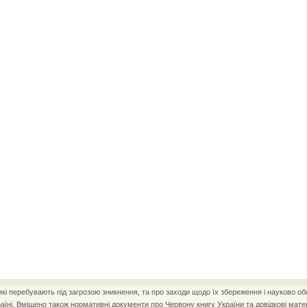
і перебувають під загрозою зникнення, та про заходи щодо їх збереження і науково об
ні. Вміщено також нормативні документи про Червону книгу України та довідкові матер