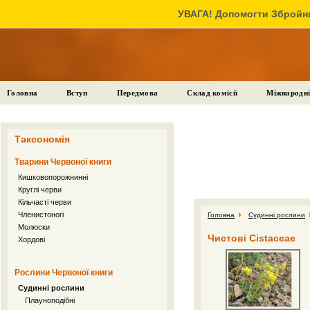
УВАГА! Допомогти Збройни
Головна
Вступ
Передмова
Склад комісії
Міжнародні
Таксономія
Тварини Червоної книги
Кишковопорожнинні
Круглі черви
Кільчасті черви
Членистоногі
Головна
Судинні рослини
Молюски
Чистові Cistaceae
Хордові
Рослини Червоної книги
Судинні рослини
Плауноподібні