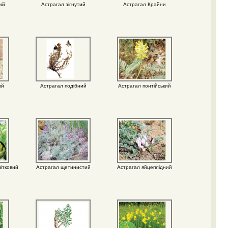
ий
Астрагал зігнутий
Астрагал Крайни
ий
Астрагал подібний
Астрагал понтійський
ітковий
Астрагал щетинистий
Астрагал яйцеплідний