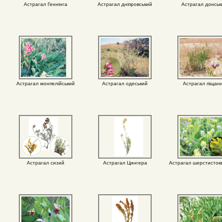
Астрагал Геннінга
Астрагал дніпровський
Астрагал донськ
Астрагал монпелійський
Астрагал одеський
Астрагал піщан
Астрагал сизий
Астрагал Цингера
Астрагал шерстистокв