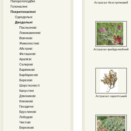
Папоротеподібні
Астрагал безстрілковий
Голонасінні
Покритонасінні
Однодольні
Дводольні
Пасльонові
Ломикаменеві
Вовчкові
Жимолостеві
Айстрові
Астрагал крейдолюбний
Фісташкові
Аралієві
Селерові
Барвінкові
Барбарисові
Березові
Шорстколисті
Капустяні
Дзвоникові
Астрагал сарептський
Клеомові
Гвоздичні
Бруслинові
Лободові
Чистові
Березкові