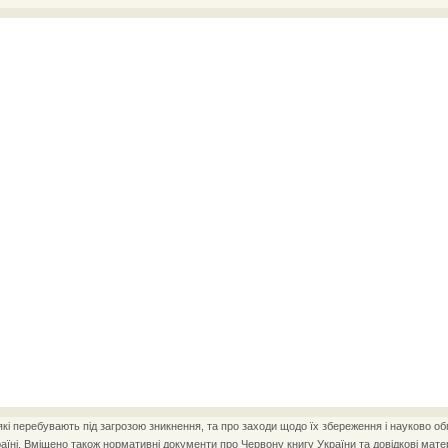
і перебувають під загрозою зникнення, та про заходи щодо їх збереження і науково об
ні. Вміщено також нормативні документи про Червону книгу України та довідкові матер