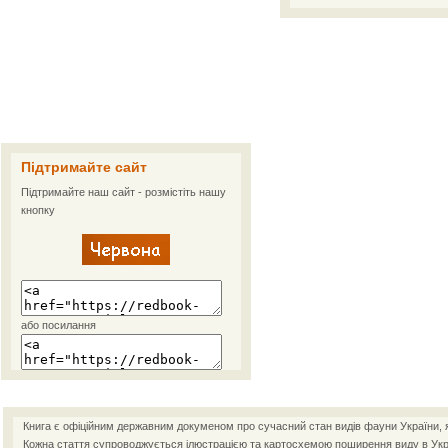
Підтримайте сайт
Підтримайте наш сайт - розмістіть нашу
кнопку
або посилання
Книга є офіційним державним докуменом про сучасний стан видів фауни України, як
Кожна стаття супроводжується ілюстрацією та картосхемою поширення виду в Украї