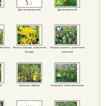
Дрік чотиригранний
Дрочок крилатий
китничок
Зіновать Вульфа, рокитничок
Зіновать гранітна, рокитничок
Вульфа
гранітний
ка
Карагана скіфська
Конюшина темно-каштанова