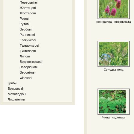
Первоцвітні
Жовтецеві
Жостерові
Розові
Конюшина червонувата
Рутові
Вербові
Ранникові
Клокичкові
Тамариксові
Тимелеєві
Липові
Водяногоріхові
Валеріанові
Солодка гола
Веронікові
Фіалкові
Гриби
Водорості
Мохоподібні
Лишайники
Чина гладенька