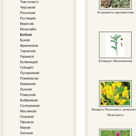
Товстолисті
Черсакові
Астраканта арнакантова
Росичкові
Руслицеві
Вересові
Молочайні
Бобові
Букові
Франкенієві
Тирличеві
Геранієві
Еспарцет Васильченка
Кулівницеві
Губоцвіті
Пухирникові
Плюмбагові
Кермекові
Льонові
Плакунові
Бобівникові
Селітрянкові
Зіновать Пачоського, рокитни
Маслинові
Пачоського
Онагрові
Півонієві
Макові
Гречкові