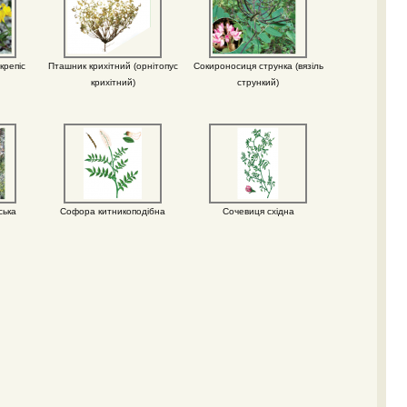
крепіс
Пташник крихітний (орнітопус
Сокироносиця струнка (вязіль
крихітний)
стрункий)
ська
Софора китникоподібна
Сочевиця східна