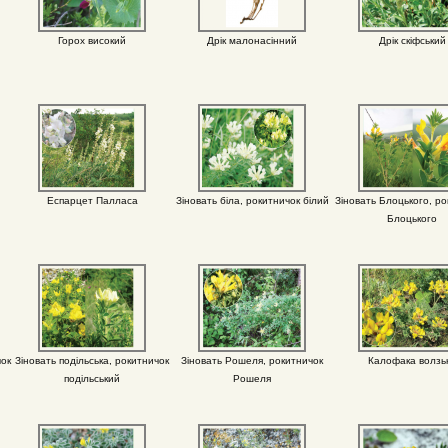
Горох високий
Дрік малонасінний
Дрік скіфський
Еспарцет Палласа
Зіновать біла, рокитничок білий
Зіновать Блоцького, ро
Блоцького
чок
Зіновать подільська, рокитничок
Зіновать Рошеля, рокитничок
Калофака волзь
подільський
Рошеля