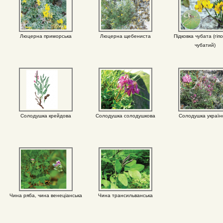
Люцерна приморська
Люцерна щебениста
Підковка чубата (гіпо
чубатий)
Солодушка крейдова
Солодушка солодушкова
Солодушка україн
Чина ряба, чина венеціанська
Чина трансильванська