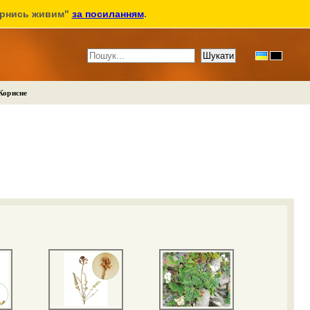
ернись живим"
за посиланням
.
Корисне