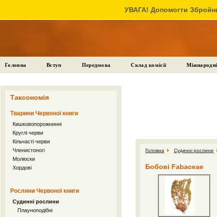
УВАГА! Допомогти Збройни
Головна
Вступ
Передмова
Склад комісії
Міжнародні
Таксономія
Тварини Червоної книги
Кишковопорожнинні
Круглі черви
Кільчасті черви
Членистоногі
Головна
Судинні рослини
Молюски
Бобові Fabaceae
Хордові
Рослини Червоної книги
Судинні рослини
Плауноподібні