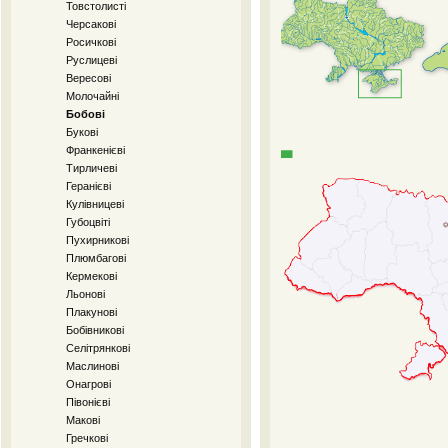
Товстолисті
Черсакові
Росичкові
Руслицеві
Вересові
Молочайні
Бобові
Букові
Франкенієві
Тирличеві
Геранієві
Кулівницеві
Губоцвіті
Пухирникові
Плюмбагові
Кермекові
Льонові
Плакунові
Бобівникові
Селітрянкові
Маслинові
Онагрові
Півонієві
Макові
Гречкові