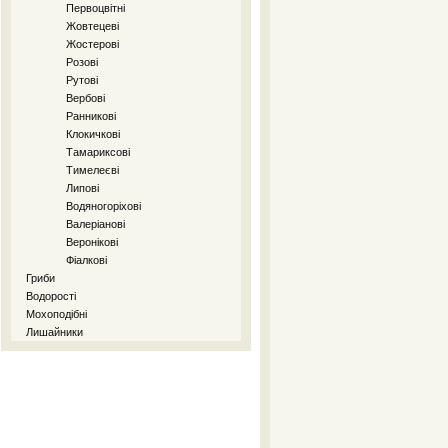
Первоцвітні
Жовтецеві
Жостерові
Розові
Рутові
Вербові
Ранникові
Клокичкові
Тамариксові
Тимелеєві
Липові
Водяногоріхові
Валеріанові
Веронікові
Фіалкові
Гриби
Водорості
Мохоподібні
Лишайники