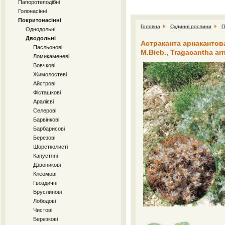
Папоротеподібні
Голонасінні
Покритонасінні
Головна
Судинні рослини
П
Однодольні
Дводольні
Астраканта арнакантова
Пасльонові
M.Bieb., Tragacantha ar
Ломикаменеві
Вовчкові
Жимолостеві
Айстрові
Фісташкові
Аралієві
Селерові
Барвінкові
Барбарисові
Березові
Шорстколисті
Капустяні
Дзвоникові
Клеомові
Гвоздичні
Бруслинові
Лободові
Чистові
Березкові