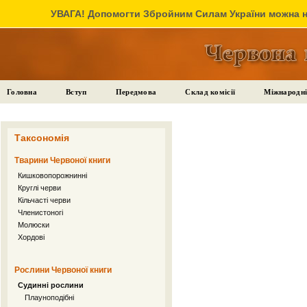
УВАГА! Допомогти Збройним Силам України можна на
Головна
Вступ
Передмова
Склад комісії
Міжнародні
Таксономія
Тварини Червоної книги
Кишковопорожнинні
Круглі черви
Кільчасті черви
Членистоногі
Молюски
Хордові
Рослини Червоної книги
Судинні рослини
Плауноподібні