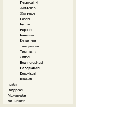
Первоцвітні
Жовтецеві
Жостерові
Розові
Рутові
Вербові
Ранникові
Клокичкові
Тамариксові
Тимелеєві
Липові
Водяногоріхові
Валеріанові
Веронікові
Фіалкові
Гриби
Водорості
Мохоподібні
Лишайники