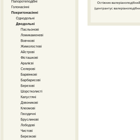
Папоротеподібні
Остіжник валеріаноподібни
Голонасінні
(центрантус валеріаноподібн
Покритонасінні
Однодольні
Дводольні
Пасльонові
Ломикаменеві
Вовчкові
Жимолостеві
Айстрові
Фісташкові
Аралієві
Селерові
Барвінкові
Барбарисові
Березові
Шорстколисті
Капустяні
Дзвоникові
Клеомові
Гвоздичні
Бруслинові
Лободові
Чистові
Березкові