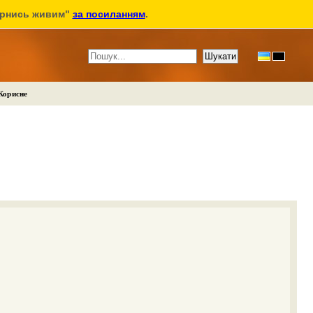
ернись живим"
за посиланням
.
Корисне