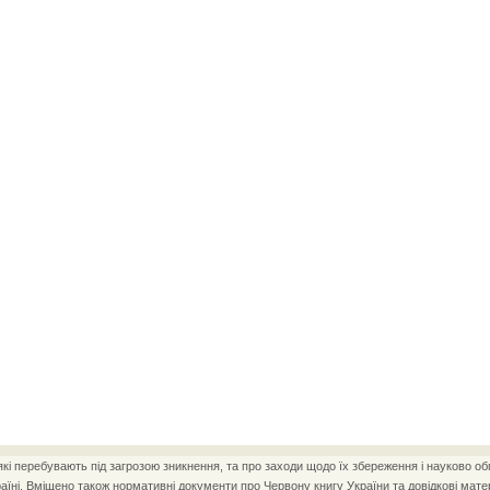
і перебувають під загрозою зникнення, та про заходи щодо їх збереження і науково об
ні. Вміщено також нормативні документи про Червону книгу України та довідкові матер