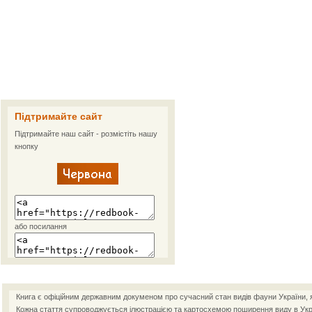
Підтримайте сайт
Підтримайте наш сайт - розмістіть нашу
кнопку
або посилання
Книга є офіційним державним докуменом про сучасний стан видів фауни України, як
Кожна стаття супроводжується ілюстрацією та картосхемою поширення виду в Украї