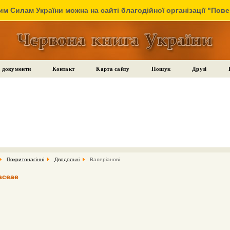
м Силам України можна на сайті благодійної організації "Пов
 документи
Контакт
Карта сайту
Пошук
Друзі
Покритонасінні
Дводольні
Валеріанові
aceae