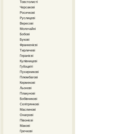
Товстолисті
Черсакові
Росичкові
Руслицеві
Вересові
Молочайні
Бобові
Букові
Франкенієві
Тирличеві
Геранієві
Кулівницеві
Губоцвіті
Пухирникові
Плюмбагові
Кермекові
Льонові
Плакунові
Бобівникові
Селітрянкові
Маслинові
Онагрові
Півонієві
Макові
Гречкові