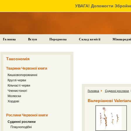
УВАГА! Допомогти Збройни
Головна
Вступ
Передмова
Склад комісії
Міжнародні
Таксономія
Тварини Червоної книги
Кишковопорожнинні
Круглі черви
Кільчасті черви
Членистоногі
Головна
Судинні рослини
Молюски
Валеріанові Valerian
Хордові
Рослини Червоної книги
Судинні рослини
Плауноподібні