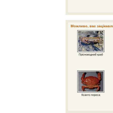
Можливо, вас зацікавля
Прісноводний краб
Ксанто пореса