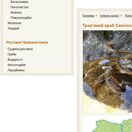
Багатоніжки
Ногохвістки
Комахи
Головна
Членистоногі
Рако
Павукоподібні
Молюски
Трав'яний краб Carcinus
Хордові
Рослини Червоної книги
Судинні рослини
Гриби
Водорості
Мохоподібні
Лишайники