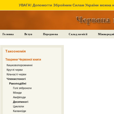
УВАГА! Допомогти Збройним Силам України можна на
Головна
Вступ
Передмова
Склад комісії
Міжнародні
Таксономія
Тварини Червоної книги
Кишковопорожнинні
Круглі черви
Кільчасті черви
Членистоногі
Ракоподібні
Голі зяброноги
Мізиди
Амфіподи
Десятиногі
Циклопи
Каланоїди