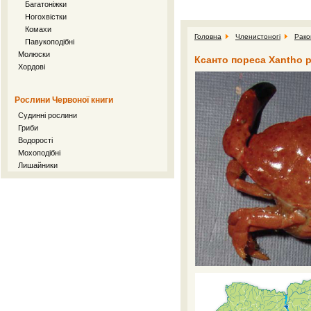
Багатоніжки
Ногохвістки
Комахи
Головна
Членистоногі
Рако
Павукоподібні
Молюски
Ксанто пореса Xantho po
Хордові
Рослини Червоної книги
Судинні рослини
Гриби
Водорості
Мохоподібні
Лишайники