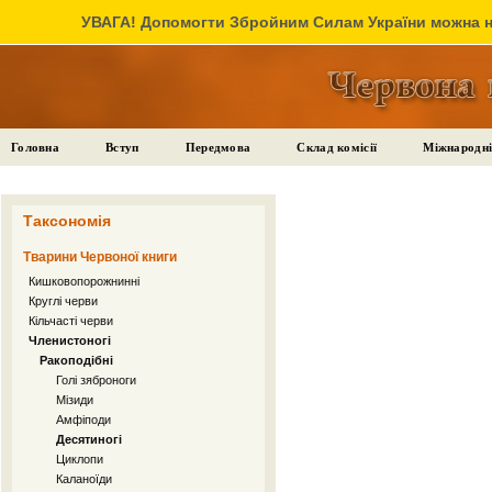
УВАГА! Допомогти Збройним Силам України можна на
Головна
Вступ
Передмова
Склад комісії
Міжнародні
Таксономія
Тварини Червоної книги
Кишковопорожнинні
Круглі черви
Кільчасті черви
Членистоногі
Ракоподібні
Голі зяброноги
Мізиди
Амфіподи
Десятиногі
Циклопи
Каланоїди