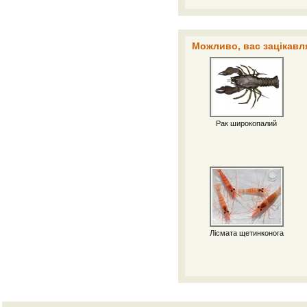
Можливо, вас зацікавля
Рак широкопалий
Лісмата щетинконога