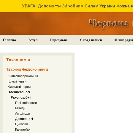
УВАГА! Допомогти Збройним Силам України можна на
Головна
Вступ
Передмова
Склад комісії
Міжнародні
Таксономія
Тварини Червоної книги
Кишковопорожнинні
Круглі черви
Кільчасті черви
Членистоногі
Ракоподібні
Голі зяброноги
Мізиди
Амфіподи
Десятиногі
Циклопи
Каланоїди