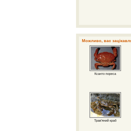
Можливо, вас зацікавля
Ксанто пореса
Трав'яний краб