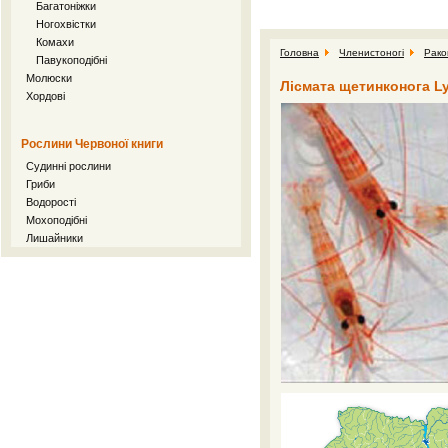
Багатоніжки
Ногохвістки
Комахи
Головна
Членистоногі
Рако
Павукоподібні
Молюски
Лісмата щетинконога Ly
Хордові
Рослини Червоної книги
Судинні рослини
Гриби
Водорості
Мохоподібні
Лишайники