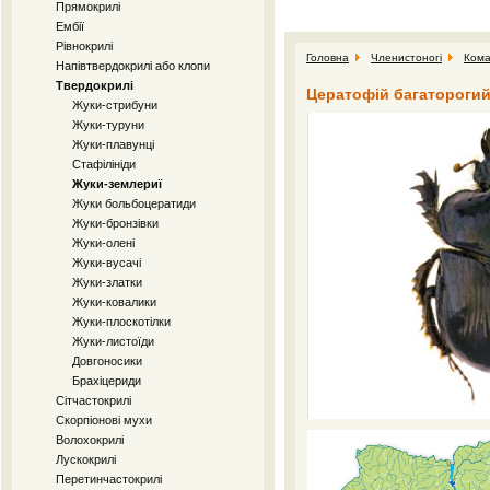
Прямокрилі
Ембії
Рівнокрилі
Головна
Членистоногі
Кома
Напівтвердокрилі або клопи
Твердокрилі
Цератофій багаторогий 
Жуки-стрибуни
Жуки-туруни
Жуки-плавунці
Стафілініди
Жуки-землериї
Жуки больбоцератиди
Жуки-бронзівки
Жуки-олені
Жуки-вусачі
Жуки-златки
Жуки-ковалики
Жуки-плоскотілки
Жуки-листоїди
Довгоносики
Брахіцериди
Сітчастокрилі
Скорпіонові мухи
Волохокрилі
Лускокрилі
Перетинчастокрилі