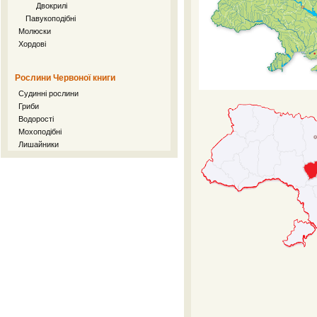
Двокрилі
Павукоподібні
Молюски
Хордові
Рослини Червоної книги
Судинні рослини
Гриби
Водорості
Мохоподібні
Лишайники