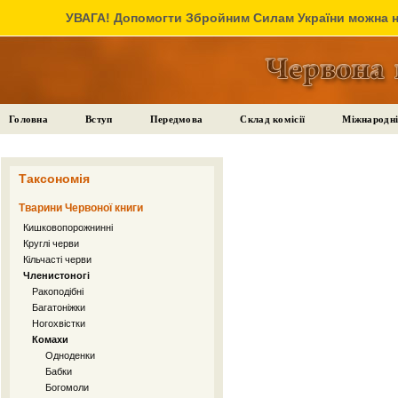
УВАГА! Допомогти Збройним Силам України можна на
Головна
Вступ
Передмова
Склад комісії
Міжнародні
Таксономія
Тварини Червоної книги
Кишковопорожнинні
Круглі черви
Кільчасті черви
Членистоногі
Ракоподібні
Багатоніжки
Ногохвістки
Комахи
Одноденки
Бабки
Богомоли