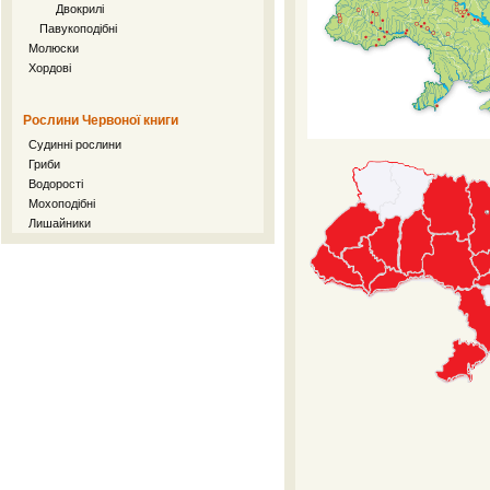
Двокрилі
Павукоподібні
Молюски
Хордові
Рослини Червоної книги
Судинні рослини
Гриби
Водорості
Мохоподібні
Лишайники