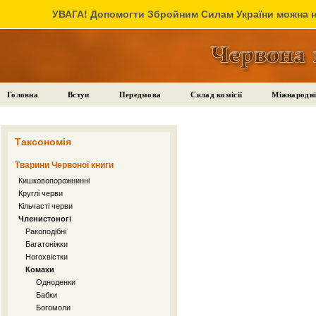
УВАГА! Допомогти Збройним Силам України можна на
Головна
Вступ
Передмова
Склад комісії
Міжнародні
Таксономія
Тварини Червоної книги
Кишковопорожнинні
Круглі черви
Кільчасті черви
Членистоногі
Ракоподібні
Багатоніжки
Ногохвістки
Комахи
Одноденки
Бабки
Богомоли