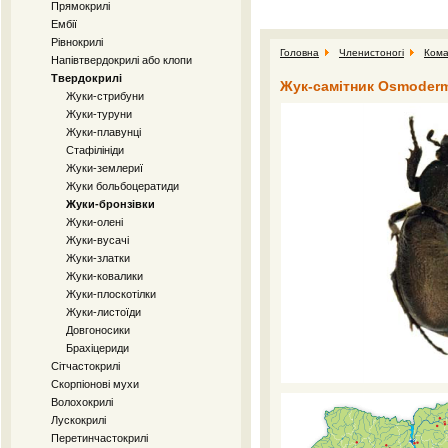
Прямокрилі
Ембії
Рівнокрилі
Головна
Членистоногі
Кома
Напівтвердокрилі або клопи
Твердокрилі
Жук-самітник Osmoderma
Жуки-стрибуни
Жуки-туруни
Жуки-плавунці
Стафілініди
Жуки-землериї
Жуки больбоцератиди
Жуки-бронзівки
Жуки-олені
Жуки-вусачі
Жуки-златки
Жуки-ковалики
Жуки-плоскотілки
Жуки-листоїди
Довгоносики
Брахіцериди
Сітчастокрилі
Скорпіонові мухи
Волохокрилі
Лускокрилі
Перетинчастокрилі