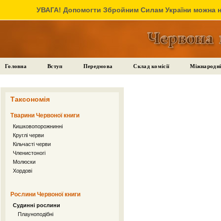
УВАГА! Допомогти Збройним Силам України можна на
Головна
Вступ
Передмова
Склад комісії
Міжнародні
Таксономія
Тварини Червоної книги
Кишковопорожнинні
Круглі черви
Кільчасті черви
Членистоногі
Молюски
Хордові
Рослини Червоної книги
Судинні рослини
Плауноподібні