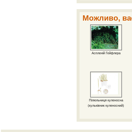
Можливо, вас
Аспленій Гейфлера
Пілюльниця куленосна
(кульківник куленосний)