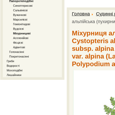
Папоротеподібні
Синоптерисові
Сальвінієві
Головна
Судинні
Вужачкові
Марсилієві
альпійська (пухирни
Геміонітидові
Вудсієві
Міхурниця ал
Міхурницеві
Аспленійові
Cystopteris al
Фісцієві
subsp. alpina 
Адіантові
Голонасінні
var. alpina (L
Покритонасінні
Гриби
Polypodium a
Водорості
Мохоподібні
Лишайники