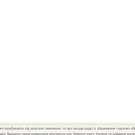
і перебувають під загрозою зникнення, та про заходи щодо їх збереження і науково об
ні. Вміщено також нормативні документи про Червону книгу України та довідкові матер