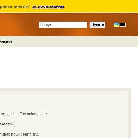
ернись живим"
за посиланням
.
Корисне
имелеєві — Thymelaeaceae.
азливий.
ктивно поширений вид.