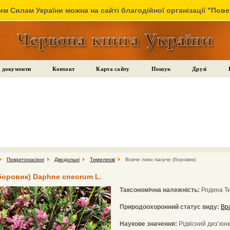
м Силам України можна на сайті благодійної організації "Пов
 документи
Контакт
Карта сайту
Пошук
Друзі
Покритонасінні
Дводольні
Тимелеєві
Вовче лико пахуче (боровик)
боровик) Daphne cneorum L.
Таксономічна належність:
Родина Т
Природоохоронний статус виду:
Вр
Наукове значення:
Рідкісний диз’юн