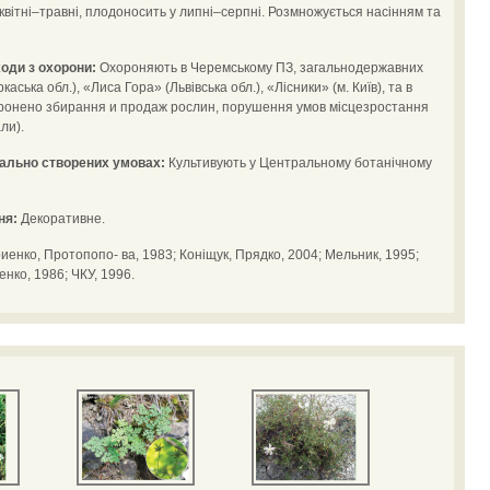
 у квітні–травні, плодоносить у липні–серпні. Розмножується насінням та
оди з охорони:
Охороняють в Черемському ПЗ, загальнодержавних
ська обл.), «Лиса Гора» (Львівська обл.), «Лісники» (м. Київ), та в
оронено збирання и продаж рослин, порушення умов місцезростання
ли).
іально створених умовах:
Культивують у Центральному ботанічному
ня:
Декоративне.
иенко, Протопопо- ва, 1983; Коніщук, Прядко, 2004; Мельник, 1995;
енко, 1986; ЧКУ, 1996.