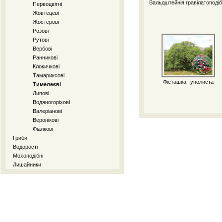
Вальдштейнія гравілатоподі
Первоцвітні
Жовтецеві
Жостерові
Розові
Рутові
Вербові
Ранникові
Клокичкові
Тамариксові
Фісташка туполиста
Тимелеєві
Липові
Водяногоріхові
Валеріанові
Веронікові
Фіалкові
Гриби
Водорості
Мохоподібні
Лишайники