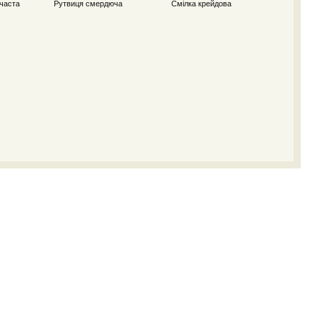
часта
Рутвиця смердюча
Смілка крейдова