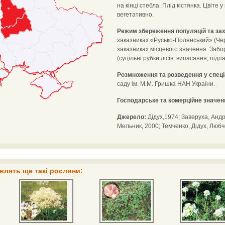
на кінці стебла. Плід кістянка. Цвіте
вегетативно.
Режим збереження популяцій та зах
заказниках «Русько-Полянський» (Черка
заказниках місцевого значення. Заб
(суцільні рубки лісів, випасання, підпа
Розмноження та розведення у спец
саду ім. М.М. Гришка НАН України.
Господарське та комерційне значен
Джерело:
Дідух,1974; Заверуха, Андр
Мельник, 2000; Темченко, Дідух, Любч
влять ще такі рослини: