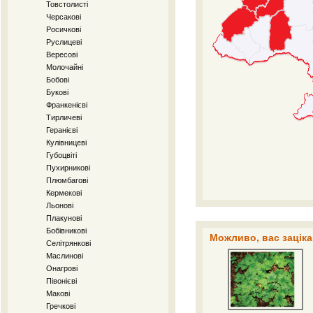
Товстолисті
Черсакові
Росичкові
Руслицеві
Вересові
Молочайні
Бобові
Букові
Франкенієві
Тирличеві
Геранієві
Кулівницеві
Губоцвіті
Пухирникові
Плюмбагові
Кермекові
Льонові
Плакунові
Бобівникові
Можливо, вас заціка
Селітрянкові
Маслинові
Онагрові
Півонієві
Макові
Гречкові