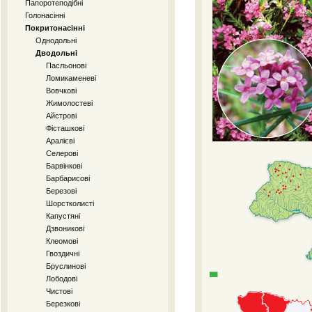
Папоротеподібні
Голонасінні
Покритонасінні
Однодольні
Дводольні
Пасльонові
Ломикаменеві
Вовчкові
Жимолостеві
Айстрові
Фісташкові
Аралієві
Селерові
Барвінкові
Барбарисові
Березові
Шорстколисті
Капустяні
Дзвоникові
Клеомові
Гвоздичні
Бруслинові
Лободові
Чистові
Березкові