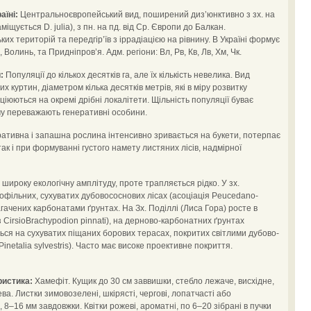
аїні:
Центральноєвропейський вид, поширений диз’юнктивно з зх. на
міщується D. juliа), з пн. на пд. від Ср. Європи до Балкан.
их територій та передгір’їв з іррадіацією на рівнину. В Україні формує
 Волинь, та Придніпров’я. Адм. регіони: Вл, Рв, Кв, Лв, Хм, Чк.
:
Популяції до кількох десятків га, але їх кількість невелика. Вид
х куртин, діаметром кілька десятків метрів, які в міру розвитку
іюються на окремі дрібні локалітети. Щільність популяції буває
му переважають генеративні особини.
ативна і запашна рослина інтенсивно зривається на букети, потерпає
 так і при формуванні густого намету листяних лісів, надмірної
широку екологічну амплітуду, проте трапляється рідко. У зх.
мофільних, сухуватих дубовососнових лісах (асоціація Peucedano-
гачених карбонатами ґрунтах. На Зх. Поділлі (Лиса Гора) росте в
CirsioBrachypodion pinnati), на дерново-карбонатних ґрунтах
ться на сухуватих піщаних борових терасах, покритих світлими дубово-
Pinetalia sylvestris). Часто має високе проективне покриття.
ристика:
Хамефіт. Кущик до 30 см заввишки, стебло лежаче, висхідне,
ва. Листки зимовозелені, шкірясті, чергові, лопатчасті або
 8–16 мм завдовжки. Квітки рожеві, ароматні, по 6–20 зібрані в пучки