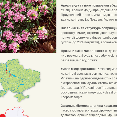
Ареал виду та його поширення в Укр
сх. від Піренеїв до Дніпра (східніше за
Приурочений головним чином до гірськ
два локалітети: Зх. Поділля, Розточчя,
Чисельність та структура популяцій
зростає у вигляді окремих досить густи
популяції формують кільце і диференц
густою (до 20% покриття), в основно
Причини зміни чисельності:
як декор
як в результаті суцільних рубок лісів,
рекреації, випасу, пожеж.
Умови місцезростання:
Хоча вид має 
локалітеті зростає в освітлених, тер
Pinetum), на дерново-підзолистих зба
екстразональних лучних степах (союз 
(рендзинах). У Придніпров’ї трапляє
сосновими лісами (порядок Pulsatillo-
Ксеромезофіт.
Загальна біоморфологічна характе
часто укорінюється, кора сіро-коричне
довгастооберненояйцеподібні, дрібні,