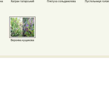
бна
Катран татарський
Плетуха сольданелова
Пустельниця голов
Вероніка кущикова