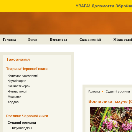
УВАГА! Допомогти Збройни
Головна
Вступ
Передмова
Склад комісії
Міжнародні
Таксономія
Тварини Червоної книги
Кишковопорожнинні
Круглі черви
Кільчасті черви
Членистоногі
Головна
Судинні рослини
Молюски
Вовче лико пахуче (
Хордові
Рослини Червоної книги
Судинні рослини
Плауноподібні