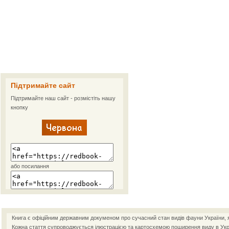
Підтримайте сайт
Підтримайте наш сайт - розмістіть нашу
кнопку
або посилання
Книга є офіційним державним докуменом про сучасний стан видів фауни України, як
Кожна стаття супроводжується ілюстрацією та картосхемою поширення виду в Украї