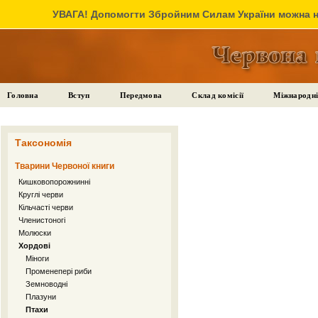
УВАГА! Допомогти Збройним Силам України можна на
Головна
Вступ
Передмова
Склад комісії
Міжнародні
Таксономія
Тварини Червоної книги
Кишковопорожнинні
Круглі черви
Кільчасті черви
Членистоногі
Молюски
Хордові
Міноги
Променепері риби
Земноводні
Плазуни
Птахи