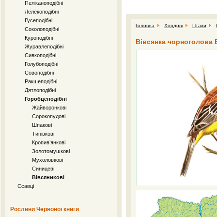
Пеліканоподібні
Лелекоподібні
Гусеподібні
Головна
Хордові
Птахи
Соколоподібні
Куроподібні
Вівсянка чорноголова E
Журавлеподібні
Сивкоподібні
Голубоподібні
Совоподібні
Ракшеподібні
Дятлоподібні
Горобцеподібні
Жайворонкові
Сорокопудові
Шпакові
Тинівкові
Кропив’янкові
Золотомушкові
Мухоловкові
Синицеві
Вівсяникові
Ссавці
Рослини Червоної книги