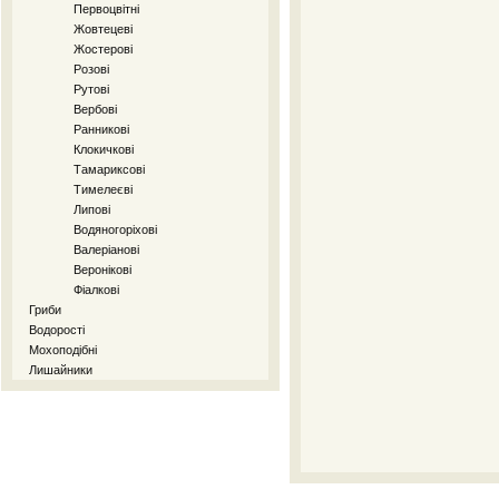
Первоцвітні
Жовтецеві
Жостерові
Розові
Рутові
Вербові
Ранникові
Клокичкові
Тамариксові
Тимелеєві
Липові
Водяногоріхові
Валеріанові
Веронікові
Фіалкові
Гриби
Водорості
Мохоподібні
Лишайники