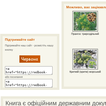
Можливо, вас зацікавля
Прангос трироздільний
Підтримайте сайт
Підтримайте наш сайт - розмістіть нашу
кнопку
Критмій (критм) морський
або посилання
Книга є офіційним державним доку