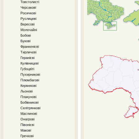
Товстолисті
Черсакові
Росичкові
Руслицеві
Вересові
Молочайні
Бобові
Букові
Франкенієві
Тирличеві
Геранієві
Кулівницеві
Губоцвіті
Пухирникові
Плюмбагові
Кермекові
Льонові
Плакунові
Бобівникові
Селітрянкові
Маслинові
Онагрові
Півонієві
Макові
Гречкові