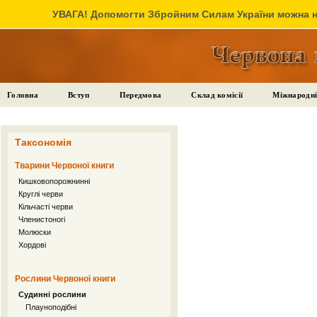
УВАГА! Допомогти Збройним Силам України можна на
Головна
Вступ
Передмова
Склад комісії
Міжнародні
Таксономія
Тварини Червоної книги
Кишковопорожнинні
Круглі черви
Кільчасті черви
Членистоногі
Молюски
Хордові
Рослини Червоної книги
Судинні рослини
Плауноподібні