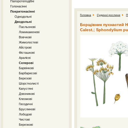
Папоротеподібні
Голонасінні
Покритонасінні
Головна
Судинні рослини
П
Однодольні
Дводольні
Борщівник пухнастий He
Пасльонові
Calest.; Sphondylium p
Ломикаменеві
Вовчкові
Жимолостеві
Айстрові
Фісташкові
Аралієві
Селерові
Барвінкові
Барбарисові
Березові
Шорстколисті
Капустяні
Дзвоникові
Клеомові
Гвоздичні
Бруслинові
Лободові
Чистові
Березкові