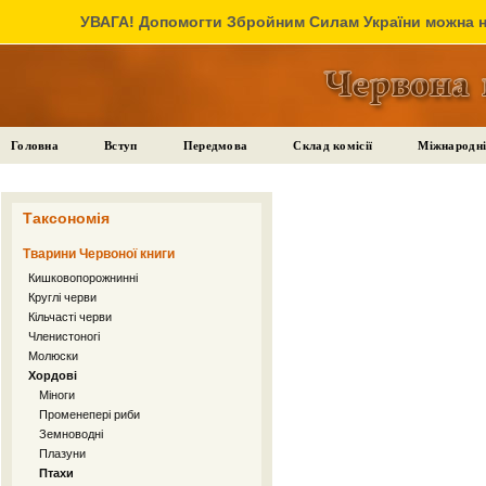
УВАГА! Допомогти Збройним Силам України можна на
Головна
Вступ
Передмова
Склад комісії
Міжнародні
Таксономія
Тварини Червоної книги
Кишковопорожнинні
Круглі черви
Кільчасті черви
Членистоногі
Молюски
Хордові
Міноги
Променепері риби
Земноводні
Плазуни
Птахи