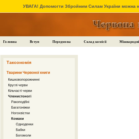
УВАГА! Допомогти Збройним Силам України можна на
Головна
Вступ
Передмова
Склад комісії
Міжнародні
Таксономія
Тварини Червоної книги
Кишковопорожнинні
Круглі черви
Кільчасті черви
Членистоногі
Ракоподібні
Багатоніжки
Ногохвістки
Комахи
Одноденки
Бабки
Богомоли