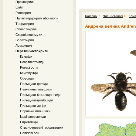
Прямокрилі
Ембії
Рівнокрилі
Головна
Членистоногі
Кома
Напівтвердокрилі або клопи
Твердокрилі
Андрена велика Andren
Сітчастокрилі
Скорпіонові мухи
Волохокрилі
Лускокрилі
Перетинчастокрилі
Ксіеліди
Бластикотоміди
Рогохвости
Ксифідріїди
Орусиди
Пильщики-цефіди
Павутинні пильщики
Пильщики-мегалодонтиди
Пильщики-цимбіциди
Пильщики-аргіди
Справжні пильщики
Їздці іхневмоніди
Евритоміди
Стисночеревні горіхотворки
Сапігієві оси