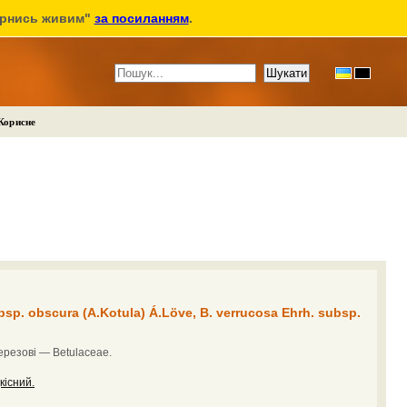
ернись живим"
за посиланням
.
Корисне
bsp. obscura (A.Kotula) Á.Löve, B. verrucosa Ehrh. subsp.
резові — Betulaceae.
кісний.