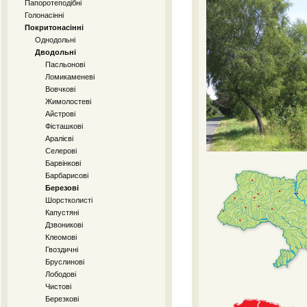
Папоротеподібні
Голонасінні
Покритонасінні
Однодольні
Дводольні
Пасльонові
Ломикаменеві
Вовчкові
Жимолостеві
Айстрові
Фісташкові
Аралієві
Селерові
Барвінкові
Барбарисові
Березові
Шорстколисті
Капустяні
Дзвоникові
Клеомові
Гвоздичні
Бруслинові
Лободові
Чистові
Березкові