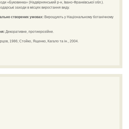
оди «Буковинка» (Надвірнянський р-н, Івано-Франківської обл.).
одарські заходи в місцях виростання виду.
іально створених умовах:
Вирощують у Національному ботанічному
ня:
Декоративне, протиерозійне.
цов, 1986; Стойко, Ященко, Кагало та ін., 2004.