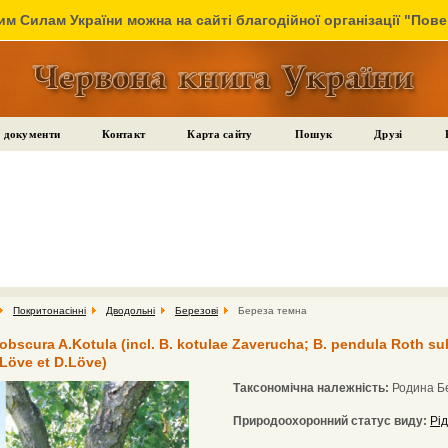
м Силам України можна на сайті благодійної організації "Пов
 документи
Контакт
Карта сайту
Пошук
Друзі
Покритонасінні
Дводольні
Березові
Береза темна
bscura A.Kotula (incl. B. kotulae Zaverucha; B. pendula Roth su
.Löve et D.Löve)
Таксономічна належність:
Родина Бе
Природоохоронний статус виду:
Рід