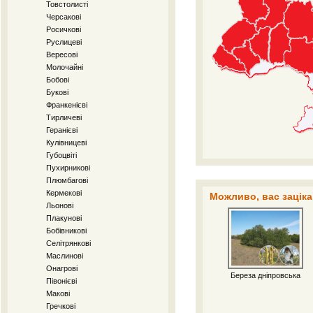
Товстолисті
Черсакові
Росичкові
Руслицеві
Вересові
Молочайні
Бобові
Букові
Франкенієві
Тирличеві
Геранієві
Кулівницеві
Губоцвіті
Пухирникові
Плюмбагові
Кермекові
Можливо, вас заціка
Льонові
Плакунові
Бобівникові
Селітрянкові
Маслинові
Онагрові
Береза дніпровська
Півонієві
Макові
Гречкові