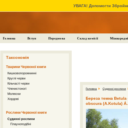
УВАГА! Допомогти Збройни
Головна
Вступ
Передмова
Склад комісії
Міжнародні
Таксономія
Тварини Червоної книги
Кишковопорожнинні
Круглі черви
Кільчасті черви
Членистоногі
Головна
Судинні рослини
Молюски
Береза темна Betula o
Хордові
obscura (A.Kotula) Á
Рослини Червоної книги
Судинні рослини
Плауноподібні