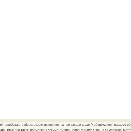
і перебувають під загрозою зникнення, та про заходи щодо їх збереження і науково об
ні. Вміщено також нормативні документи про Червону книгу України та довідкові матер