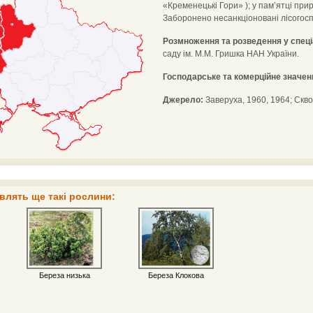
«Кременецькі Гори» ); у пам’ятці прир
Заборонено несанкціоновані лісогосп
Розмноження та розведення у спец
саду ім. М.М. Гришка НАН України.
Господарське та комерційне значен
Джерело:
Заверуха, 1960, 1964; Сквор
влять ще такі рослини:
Береза низька
Береза Клокова