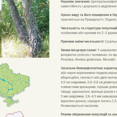
Наукове значення:
Центральноєвропе
самостійність і доцільність виділенн
Ареал виду та його поширення в Укр
трапляється на Прикарпатті, Поділлі, По
Чисельність та структура популяцій
особинами або групами по 2–3 дерева
Причини зміни чисельності:
Суцільні
Умови місцезростання:
У широколистя
вогкуватих узліссях і галявинах, по к
Piceetea, Alnetea glutinosae. Мезофіт.
Загальна біоморфологічна характе
або чорно-коричневою гладкою корою. 
яйцеподібні, пилчасті або двічі пилчас
4,5 см завдовжки, 0,6–0,8 см діаметро
плівчастими крильцями; горішки довгас
тверді, однонасінні; крильця разом з 
5 мм завдовжки, 3,8–4,5 мм завширшки
відхилені донизу; середня лопать 1,5–
Розмножується насінням.
Режим збереження популяцій та зах