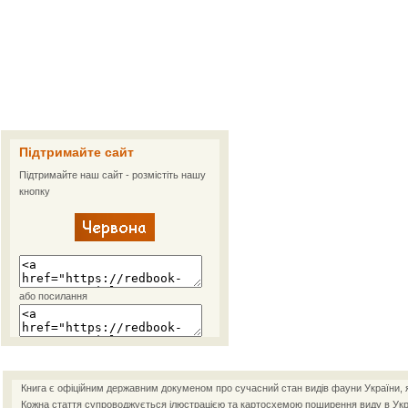
Підтримайте сайт
Підтримайте наш сайт - розмістіть нашу
кнопку
або посилання
Книга є офіційним державним докуменом про сучасний стан видів фауни України, як
Кожна стаття супроводжується ілюстрацією та картосхемою поширення виду в Украї