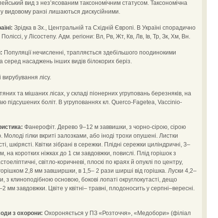
йський вид з нез’ясованим таксономічним статусом. Таксономічна
я у видовому ранзі лишаються дискусійними.
аїні:
Зрідка в Зх., Центральній та Східній Європі. В Україні спорадично
ліссі, у Лісостепу. Адм. регіони: Вл, Рв, Жт, Кв, Лв, Ів, Тр, Зк, Хм, Вн.
:
Популяції нечисленні, трапляється здебільшого поодинокими
 серед насаджень інших видів білокорих беріз.
 вирубування лісу.
них та мішаних лісах, у складі піонерних угруповань березняків, на
раю підсушених боліт. В угрупованнях кл. Querco-Fagetea, Vaccinio-
ристика:
Фанерофіт. Дерево 9–12 м заввишки, з чорно-сірою, сірою
Молоді гілки вкриті залозками, або іноді трохи опушені. Листки
ті, шкірясті. Квітки зібрані в сережки. Плідні сережки циліндричні, 3–
м, на коротких ніжках до 1 см завдовжки, повислі. Плід горішок з
тоеліптичні, світло-коричневі, плоскі по краях й опуклі по центру,
горішком 2,8 мм завширшки, в 1,5– 2 рази ширші від горішка. Луски 4,2–
, з клиноподібною основою, бокові лопаті округлокутасті, дещо
2 мм завдовжки. Цвіте у квітні– травні, плодоносить у серпні–вересні.
оди з охорони:
Охороняється у ПЗ «Розточчя», «Медобори» (філіал