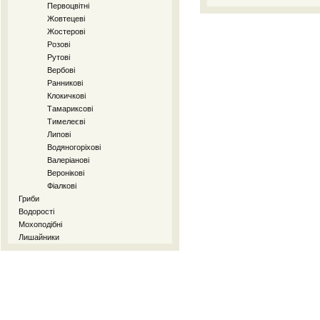
Первоцвітні
Жовтецеві
Жостерові
Розові
Рутові
Вербові
Ранникові
Клокичкові
Тамариксові
Тимелеєві
Липові
Водяногоріхові
Валеріанові
Веронікові
Фіалкові
Гриби
Водорості
Мохоподібні
Лишайники