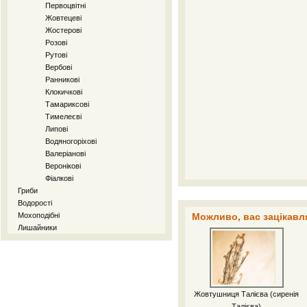
Первоцвітні
Жовтецеві
Жостерові
Розові
Рутові
Вербові
Ранникові
Клокичкові
Тамариксові
Тимелеєві
Липові
Водяногоріхові
Валеріанові
Веронікові
Фіалкові
Гриби
Водорості
Мохоподібні
Можливо, вас зацікавля
Лишайники
Жовтушниця Талієва (сиренія
Талієва)