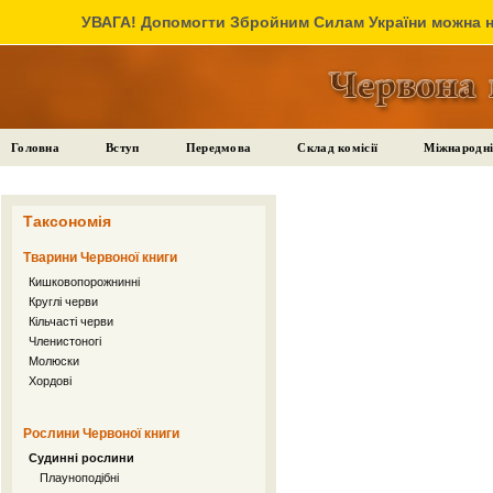
УВАГА! Допомогти Збройним Силам України можна на
Головна
Вступ
Передмова
Склад комісії
Міжнародні
Таксономія
Тварини Червоної книги
Кишковопорожнинні
Круглі черви
Кільчасті черви
Членистоногі
Молюски
Хордові
Рослини Червоної книги
Судинні рослини
Плауноподібні