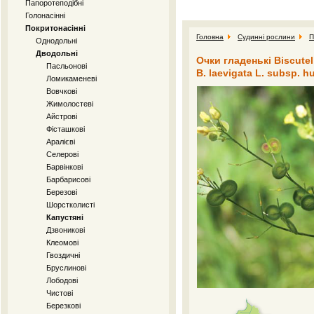
Папоротеподібні
Голонасінні
Покритонасінні
Головна
Судинні рослини
П
Однодольні
Дводольні
Очки гладенькі Biscutella
Пасльонові
B. laevigata L. subsp. h
Ломикаменеві
Вовчкові
Жимолостеві
Айстрові
Фісташкові
Аралієві
Селерові
Барвінкові
Барбарисові
Березові
Шорстколисті
Капустяні
Дзвоникові
Клеомові
Гвоздичні
Бруслинові
Лободові
Чистові
Березкові