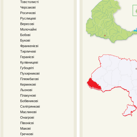
Товстолисті
Черсакові
Росичкові
Руслицеві
Вересові
Молочайні
Бобові
Букові
Франкенієві
Тирличеві
Геранієві
Кулівницеві
Губоцвіті
Пухирникові
Плюмбагові
Кермекові
Льонові
Плакунові
Бобівникові
Селітрянкові
Маслинові
Онагрові
Півонієві
Макові
Гречкові