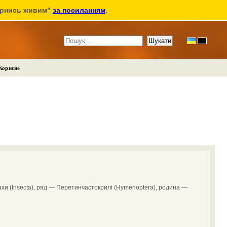
ернись живим"
за посиланням
.
Корисне
и (Insecta), ряд — Перетинчастокрилі (Hymenoptera), родина —