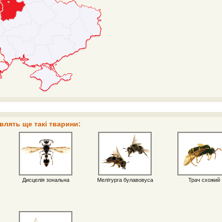
влять ще такі тварини:
Дисцелія зональна
Мелітурга булавовуса
Трач схожий