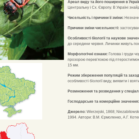
Ареал виду та його поширення в Україн
Центральну і Сх. Європу. В Україні знайд
Чисельність і причини її зміни:
Незначна
Причини зміни чисельності:
застосуван
Особливості біології та наукове значе
до середини червня. Личинки живуть поо
Морфологічні ознаки:
Голова і груди ч
прозорою перев’язкою під птеростигмою
15 мм.
Режим збереження популяцій та заход
особливості біології виду, виявити і взя
Розмноження та розведення у спеціал
Господарське та комерційне значення
Джерело:
Wierzejski, 1868; Niezabitows
1994. Автори: В.М. Єрмоленко, А.Г. Коте