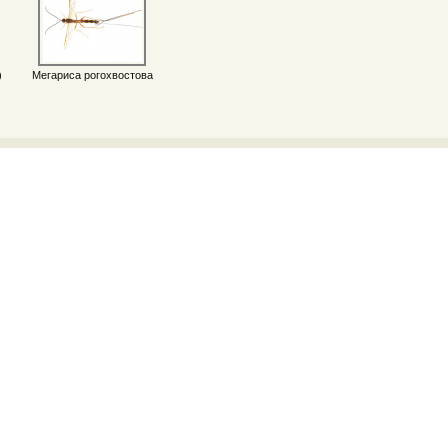
)
Мегариса рогохвостова