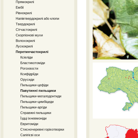
Прямокрилі
Ембії
Рівнокрилі
Напівтвердокрилі або клопи
Твердокрилі
Сітчастокрилі
Скорпіонові мухи
Волохокрилі
Лускокрилі
Перетинчастокрилі
Ксіеліди
Бластикотоміди
Рогохвости
Ксифідріїди
Орусиди
Пильщики-цефіди
Павутинні пильщики
Пильщики-мегалодонтиди
Пильщики-цимбіциди
Пильщики-аргіди
Справжні пильщики
Їздці іхневмоніди
Евритоміди
Стисночеревні горіхотворки
Сапігієві оси