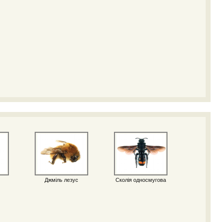
Джміль лезус
Сколія односмугова