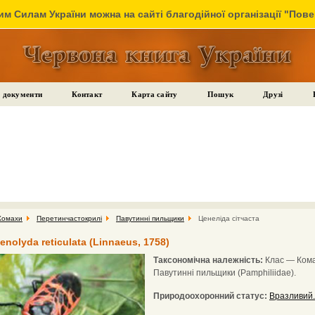
м Силам України можна на сайті благодійної організації "Пов
 документи
Контакт
Карта сайту
Пошук
Друзі
Комахи
Перетинчастокрилі
Павутинні пильщики
Ценеліда сітчаста
enolyda reticulata (Linnaeus, 1758)
Таксономічна належність:
Клас — Комах
Павутинні пильщики (Pamphiliidae).
Природоохоронний статус:
Вразливий.