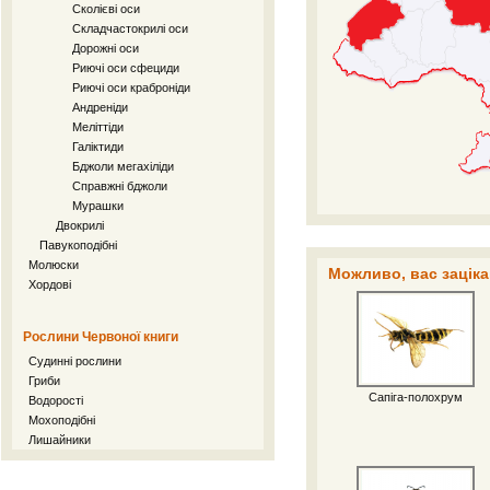
Сколієві оси
Складчастокрилі оси
Дорожні оси
Риючі оси сфециди
Риючі оси краброніди
Андреніди
Меліттіди
Галіктиди
Бджоли мегахіліди
Справжні бджоли
Мурашки
Двокрилі
Павукоподібні
Молюски
Можливо, вас заціка
Хордові
Рослини Червоної книги
Судинні рослини
Гриби
Сапіга-полохрум
Водорості
Мохоподібні
Лишайники