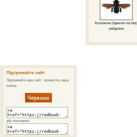
Ксилокопа (бджола-тесляр
райдужна
Підтримайте сайт
Підтримайте наш сайт - розмістіть нашу
кнопку
або посилання