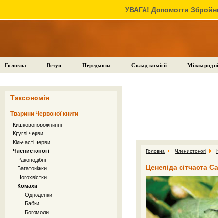
УВАГА! Допомогти Збройни
Головна
Вступ
Передмова
Склад комісії
Міжнародні
Таксономія
Тварини Червоної книги
Кишковопорожнинні
Круглі черви
Кільчасті черви
Членистоногі
Головна
Членистоногі
Ракоподібні
Ценеліда сітчаста Ca
Багатоніжки
Ногохвістки
Комахи
Одноденки
Бабки
Богомоли