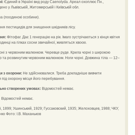
і:
Єдиний в Україні вид роду Caenolyda. Ареал охоплює Пн.,
ено у Львівській, Житомирській і Київській обл.
 (поодинокі особини).
ня пестицидів для знищення шкідників лісу.
ння:
Фітофаг. Дає 1 генерацію на рік. Імаго зустрічаються з кінця квітня
динці на гілках сосни звичайної, живляться хвоєю.
орні з червоним малюнком. Черевце руде. Крила чорні з широкою
 та розвинутим червоним малюнком. Ноги чорні. Довжина тіла — 12–
и з охорони:
Не здійснювалися. Треба докладніше вивчити
ти під охорону місця його перебування.
ьно створених умовах:
Відомостей немає.
:
Відомостей немає.
ki, 1899; Ушинський, 1929; Гуссаковский, 1935; Желоховцев, 1988; ЧКУ,
нко Фото: І.В. Маханьков