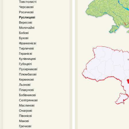
Товстолисті
Черсакові
Росичкові
Руслицеві
Вересові
Молочайні
Бобові
Букові
Франкенієві
Тирличеві
Геранієві
Кулівницеві
Губоцвіті
Пухирникові
Плюмбагові
Кермекові
Льонові
Плакунові
Бобівникові
Селітрянкові
Маслинові
Онагрові
Півонієві
Макові
Гречкові