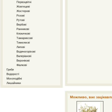
Первоцвітні
Жовтецеві
Жостерові
Розові
Рутові
Вербові
Ранникові
Клокичкові
Тамариксові
Тимелеєві
Липові
Водяногоріхові
Валеріанові
Веронікові
Фіалкові
Гриби
Водорості
Мохоподібні
Лишайники
Можливо, вас зацікавля