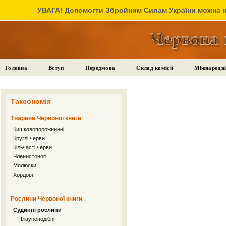
УВАГА! Допомогти Збройним Силам України можна на
Головна
Вступ
Передмова
Склад комісії
Міжнародні
Таксономія
Тварини Червоної книги
Кишковопорожнинні
Круглі черви
Кільчасті черви
Членистоногі
Молюски
Хордові
Рослини Червоної книги
Судинні рослини
Плауноподібні