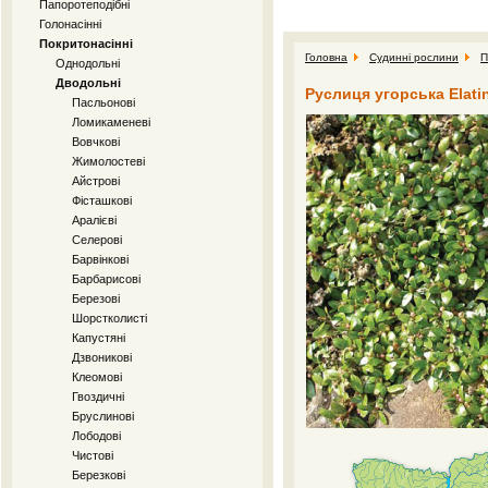
Папоротеподібні
Голонасінні
Покритонасінні
Головна
Судинні рослини
П
Однодольні
Дводольні
Руслиця угорська Elati
Пасльонові
Ломикаменеві
Вовчкові
Жимолостеві
Айстрові
Фісташкові
Аралієві
Селерові
Барвінкові
Барбарисові
Березові
Шорстколисті
Капустяні
Дзвоникові
Клеомові
Гвоздичні
Бруслинові
Лободові
Чистові
Березкові