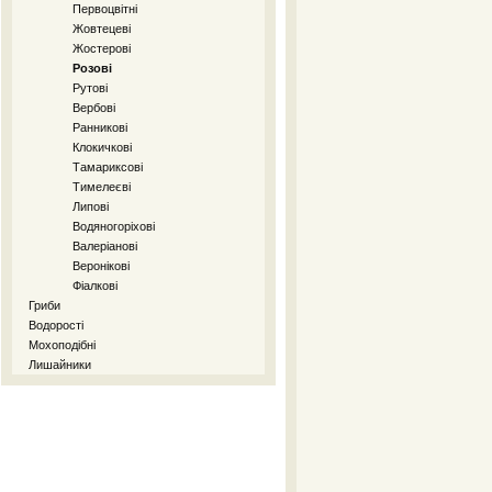
Первоцвітні
Жовтецеві
Жостерові
Розові
Рутові
Вербові
Ранникові
Клокичкові
Тамариксові
Тимелеєві
Липові
Водяногоріхові
Валеріанові
Веронікові
Фіалкові
Гриби
Водорості
Мохоподібні
Лишайники