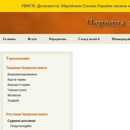
УВАГА! Допомогти Збройним Силам України можна на
Головна
Вступ
Передмова
Склад комісії
Міжнародні
Таксономія
Тварини Червоної книги
Кишковопорожнинні
Круглі черви
Кільчасті черви
Членистоногі
Молюски
Хордові
Рослини Червоної книги
Судинні рослини
Плауноподібні