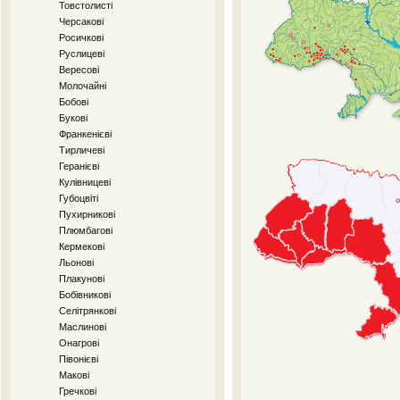
Товстолисті
Черсакові
Росичкові
Руслицеві
Вересові
Молочайні
Бобові
Букові
Франкенієві
Тирличеві
Геранієві
Кулівницеві
Губоцвіті
Пухирникові
Плюмбагові
Кермекові
Льонові
Плакунові
Бобівникові
Селітрянкові
Маслинові
Онагрові
Півонієві
Макові
Гречкові