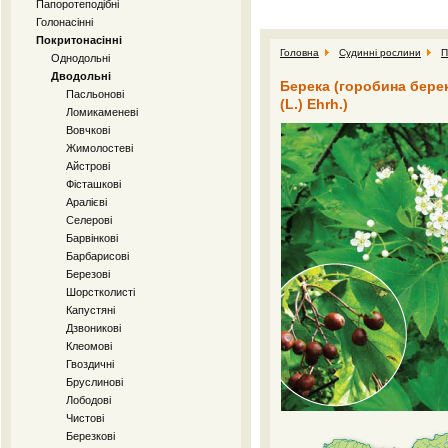
Папоротеподібні
Голонасінні
Покритонасінні
Головна
Судинні рослини
П
Однодольні
Дводольні
Берека (горобина берека)
Пасльонові
(L.) Ehrh.)
Ломикаменеві
Вовчкові
Жимолостеві
Айстрові
Фісташкові
Аралієві
Селерові
Барвінкові
Барбарисові
Березові
Шорстколисті
Капустяні
Дзвоникові
Клеомові
Гвоздичні
Бруслинові
Лободові
Чистові
Березкові