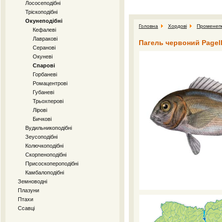
Лососеподібні
Тріскоподібні
Окунеподібні
Головна
Хордові
Променепе
Кефалеві
Лавракові
Пагель червоний Pagellu
Серанові
Окуневі
Спарові
Горбаневі
Ромацентрові
Губаневі
Трьохперові
Лірові
Бичкові
Вудильникоподібні
Зеусоподібні
Колючкоподібні
Скорпеноподібні
Присоскопероподібні
Камбалоподібні
Земноводні
Плазуни
Птахи
Ссавці