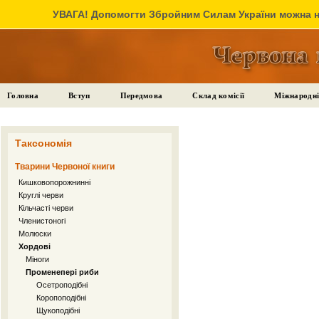
УВАГА! Допомогти Збройним Силам України можна на
Головна
Вступ
Передмова
Склад комісії
Міжнародні
Таксономія
Тварини Червоної книги
Кишковопорожнинні
Круглі черви
Кільчасті черви
Членистоногі
Молюски
Хордові
Міноги
Променепері риби
Осетроподібні
Коропоподібні
Щукоподібні