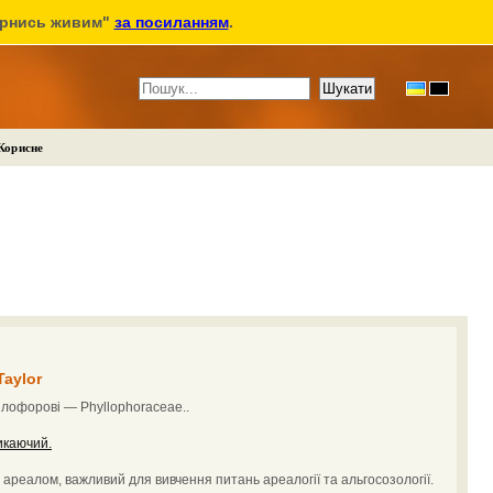
ернись живим"
за посиланням
.
Корисне
Taylor
лофорові — Phyllophoraceae..
икаючий.
ареалом, важливий для вивчення питань ареалогії та альгосозології.