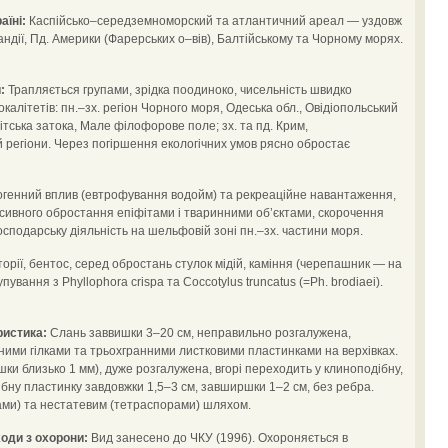
аїні:
Каспійсько–середземноморский та атлантичний ареал — уздовж
ндії, Пд. Америки (Фарерських о–вів), Балтійському та Чорному морях.
:
Трапляється групами, зрідка поодиноко, чисельність швидко
алітетів: пн.–зх. регіон Чорного моря, Одеська обл., Овідіопольський
тська затока, Мале філофорове поле; зх. та пд. Крим,
регіони. Через погіршення екологічних умов рясно обростає
генний вплив (евтрофування водойм) та рекреаційне навантаження,
нсивного обростання епіфітами і тваринними об’єктами, скорочення
сподарську діяльність на шельфовій зоні пн.–зх. частини моря.
орії, бентос, серед обростань стулок мідій, каміння (черепашник — на
ування з Phyllophora crispa та Coccotylus truncatus (=Ph. brodiaei).
ристика:
Слань заввишки 3–20 см, неправильно розгалужена,
ними гілками та трьохгранними листковими пластинками на верхівках.
и близько 1 мм), дуже розгалужена, вгорі переходить у клиноподібну,
ібну пластинку завдовжки 1,5–3 см, завширшки 1–2 см, без ребра.
ми) та нестатевим (тетраспорами) шляхом.
оди з охорони:
Вид занесено до ЧКУ (1996). Охороняється в