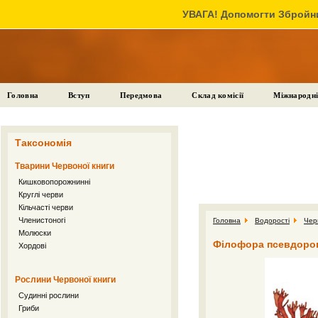
УВАГА! Допомогти Збройни
Головна
Вступ
Передмова
Склад комісії
Міжнародні
Таксономія
Тварини Червоної книги
Кишковопорожнинні
Круглі черви
Кільчасті черви
Членистоногі
Головна
Водорості
Чер
Молюски
Філофора псевдорогат
Хордові
Рослини Червоної книги
Судинні рослини
Гриби