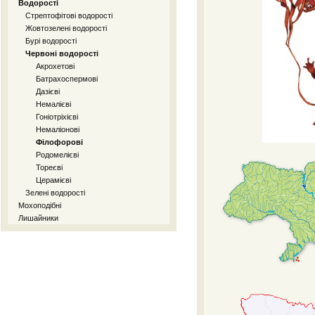
Водорості
Стрептофітові водорості
Жовтозелені водорості
Бурі водорості
Червоні водорості
Акрохетові
Батрахоспермові
Дазієві
Немалієві
Гоніотріхієві
Немаліoнові
Філофорові
Родомелієві
Тореєві
Церамієві
Зелені водорості
Мохоподібні
Лишайники