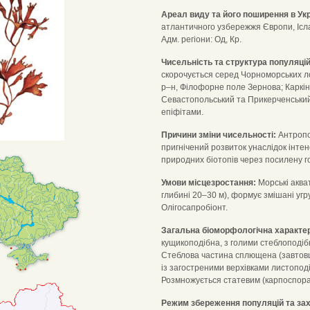
Ареал виду та його поширення в Укр
атлантичного узбережжя Європи, Ісла
Адм. регіони: Од, Кр.
Чисельність та структура популяцій
скорочується серед Чорноморських лок
р–н, Філофорне поле Зернова; Каркіні
Севастопольський та Прикерченський 
епіфітами.
Причини зміни чисельності:
Антропо
пригнічений розвиток унаслідок інте
природних біотопів через посилену го
Умови місцезростання:
Морські акват
глибині 20–30 м), формує змішані угруп
Олігосапробіонт.
Загальна біоморфологічна характе
кущикоподібна, з голими стеблоподіб
Стеблова частина сплющена (завтовшк
із загостреними верхівками листопод
Розмножується статевим (карпоспора
Режим збереження популяцій та зах