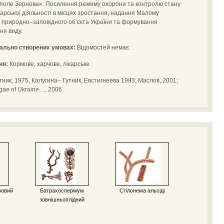
 поле Зернова». Посилення режиму охорони та контролю стану
арської діяльності в місцях зростання, надання Малому
природно–заповідного об’єкта України та формування
ня виду.
іально створених умовах:
Відомостей немає.
ня:
Кормове, харчове, лікарське.
ник, 1975, Калугина– Гутник, Евстигнеева 1993; Маслов, 2001;
gae of Ukraine…, 2006.
ровий
Батрахоспермум
Стілонема альсіді
зовнішньоплідний