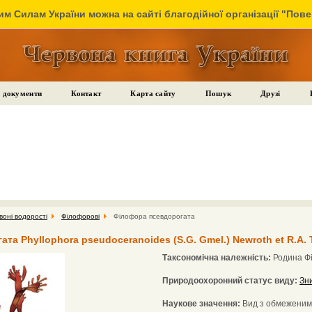
м Силам України можна на сайті благодійної організації "Пов
 документи
Контакт
Карта сайту
Пошук
Друзі
воні водорості
Філофорові
Філофора псевдорогата
а Phyllophora pseudoceranoides (S.G. Gmel.) Newroth et R.A. 
Таксономічна належність:
Родина Фі
Природоохоронний статус виду:
Зн
Наукове значення:
Вид з обмеженим 