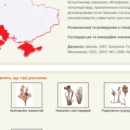
ботанічнному заказнику «Філофорне
популяцій виду, призупинення господ
філофоровому полю Зернова статусу 
альгорезерватів у акваторіях зростан
Розмноження та розведення у спец
Господарське та комерційне значен
Джерело:
Зинова, 1967; Калугина–Гут
Мильчакова, 2001, 2003; ЧКУ, 1996; Al
влять ще такі рослини:
Калітамніон зернистий
Немаліон глистовидний
Родохортон пурпу