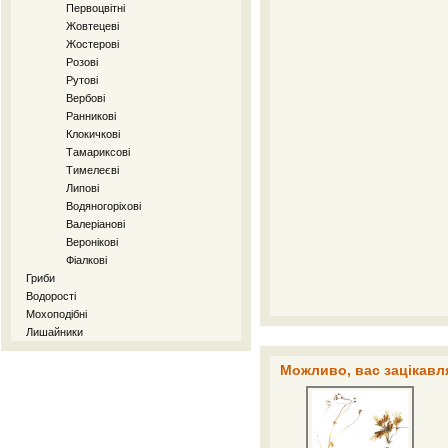
Первоцвітні
Жовтецеві
Жостерові
Розові
Рутові
Вербові
Ранникові
Клокичкові
Тамариксові
Тимелеєві
Липові
Водяногоріхові
Валеріанові
Веронікові
Фіалкові
Гриби
Водорості
Мохоподібні
Лишайники
Можливо, вас зацікавля