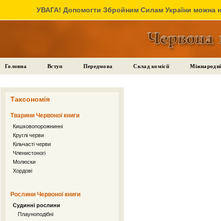
УВАГА! Допомогти Збройним Силам України можна на
Головна
Вступ
Передмова
Склад комісії
Міжнародні
Таксономія
Тварини Червоної книги
Кишковопорожнинні
Круглі черви
Кільчасті черви
Членистоногі
Молюски
Хордові
Рослини Червоної книги
Судинні рослини
Плауноподібні