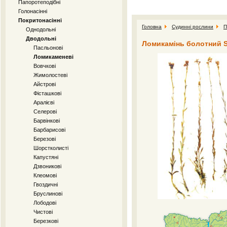
Папоротеподібні
Голонасінні
Покритонасінні
Головна
Судинні рослини
П
Однодольні
Дводольні
Ломикамінь болотний Sa
Пасльонові
Ломикаменеві
Вовчкові
Жимолостеві
Айстрові
Фісташкові
Аралієві
Селерові
Барвінкові
Барбарисові
Березові
Шорстколисті
Капустяні
Дзвоникові
Клеомові
Гвоздичні
Бруслинові
Лободові
Чистові
Березкові