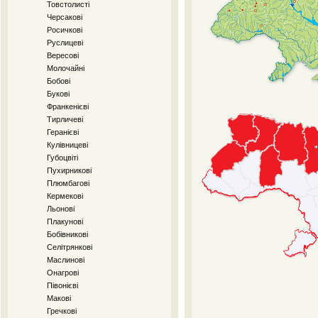
Товстолисті
Черсакові
Росичкові
Руслицеві
Вересові
Молочайні
Бобові
Букові
Франкенієві
Тирличеві
Геранієві
Кулівницеві
Губоцвіті
Пухирникові
Плюмбагові
Кермекові
Льонові
Плакунові
Бобівникові
Селітрянкові
Маслинові
Онагрові
Півонієві
Макові
Гречкові