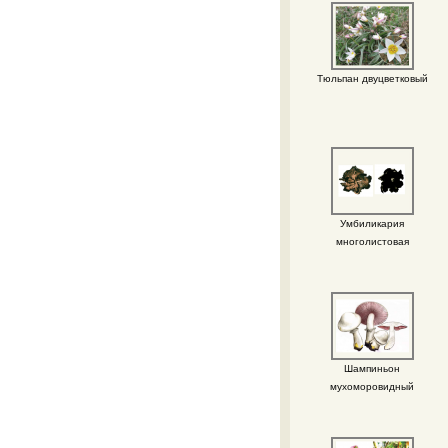
Тюльпан двуцветковый
Умбиликария
многолистовая
Шампиньон
мухоморовидный