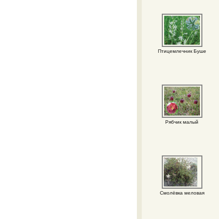
Птицемлечник Буше
Рябчик малый
Смолёвка меловая