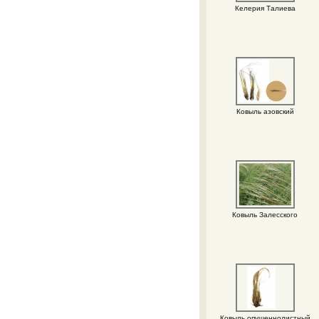
Келерия Талиева
Ковыль азовский
Ковыль Залесского
Ковыль опушеннолистный