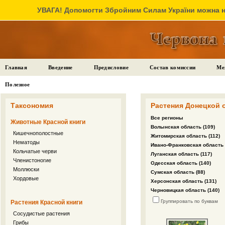
УВАГА! Допомогти Збройним Силам України можна на
Главная
Введение
Предисловие
Состав комиссии
Ме
Полезное
Таксономия
Растения Донецкой 
Все регионы
Животные Красной книги
Волынская область (109)
Кишечнополостные
Житомирская область (112)
Нематоды
Ивано-Франковская область 
Кольчатые черви
Луганская область (117)
Членистоногие
Одесская область (140)
Моллюски
Сумская область (88)
Хордовые
Херсонская область (131)
Черновицкая область (140)
Группировать по буквам
Растения Красной книги
Сосудистые растения
Грибы