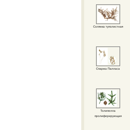
Солянка туполистная
Спаржа Палласа
Толипелла
пролиферирующая