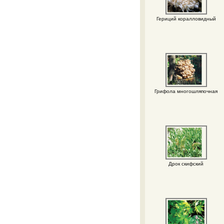
Гериций коралловидный
Грифола многошляпочная
Дрок скифский