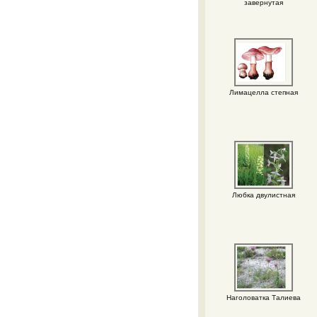
завернутая
Лимацелла степная
Любка двулистная
Наголоватка Талиева