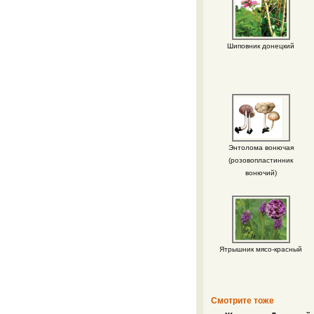
Шиповник донецкий
Энтолома вонючая
(розовопластинник
вонючий)
Ятрышник мясо-красный
Смотрите тоже