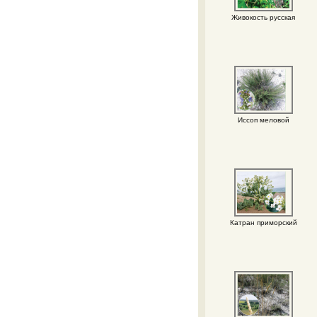
Живокость русская
Иссоп меловой
Катран приморский