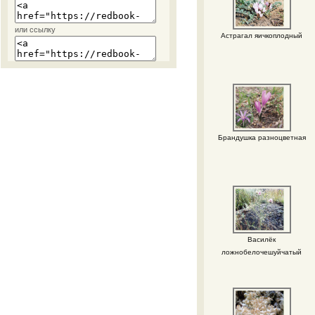
или ссылку
Астрагал яичкоплодный
Брандушка разноцветная
Василёк
ложнобелочешуйчатый