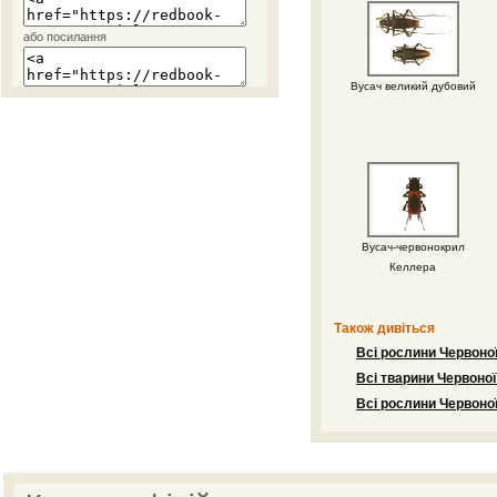
або посилання
Вусач великий дубовий
Вусач-червонокрил
Келлера
Також дивіться
Всі рослини Червоної
Всі тварини Червоної
Всі рослини Червоної