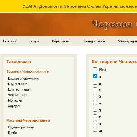
УВАГА! Допомогти Збройним Силам України можна на
Головна
Вступ
Передмова
Склад комісії
Міжнародні
Таксономія
Всі тварини Червоно
Всі
Тварини Червоної книги
В
Кишковопорожнинні
Круглі черви
Е
Кільчасті черви
З
Членистоногі
Й
Молюски
М
Хордові
П
Т
Рослини Червоної книги
Ц
Судинні рослини
Щ
Гриби