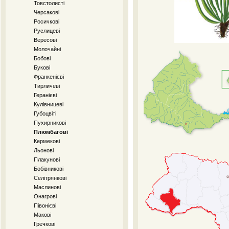
Товстолисті
Черсакові
Росичкові
Руслицеві
Вересові
Молочайні
Бобові
Букові
Франкенієві
Тирличеві
Геранієві
Кулівницеві
Губоцвіті
Пухирникові
Плюмбагові
Кермекові
Льонові
Плакунові
Бобівникові
Селітрянкові
Маслинові
Онагрові
Півонієві
Макові
Гречкові