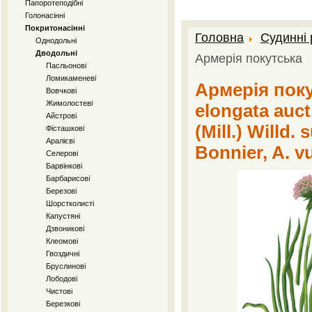
Папоротеподібні
Голонасінні
Покритонасінні
Головна
Судинні
Однодольні
Дводольні
Армерія покутська
Пасльонові
Ломикаменеві
Армерія поку
Вовчкові
Жимолостеві
elongata auct
Айстрові
(Mill.) Willd.
Фісташкові
Аралієві
Bonnier, A. vu
Селерові
Барвінкові
Барбарисові
Березові
Шорстколисті
Капустяні
Дзвоникові
Клеомові
Гвоздичні
Бруслинові
Лободові
Чистові
Березкові