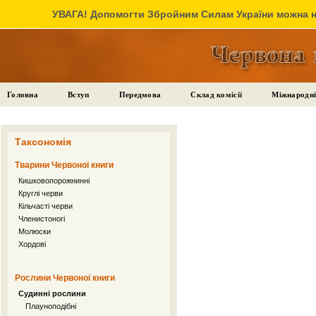
УВАГА! Допомогти Збройним Силам України можна на
Головна
Вступ
Передмова
Склад комісії
Міжнародні
Таксономія
Тварини Червоної книги
Кишковопорожнинні
Круглі черви
Кільчасті черви
Членистоногі
Молюски
Хордові
Рослини Червоної книги
Судинні рослини
Плауноподібні