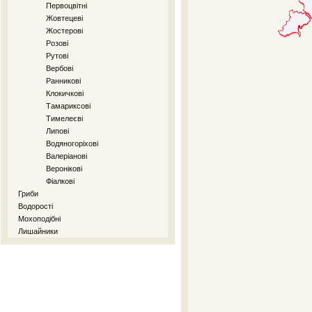
Первоцвітні
Жовтецеві
Жостерові
Розові
Рутові
Вербові
Ранникові
Клокичкові
Тамариксові
Тимелеєві
Липові
Водяногоріхові
Валеріанові
Веронікові
Фіалкові
Гриби
Водорості
Мохоподібні
Лишайники