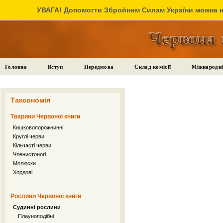
УВАГА! Допомогти Збройним Силам України можна на
Головна
Вступ
Передмова
Склад комісії
Міжнародні
Таксономія
Тварини Червоної книги
Кишковопорожнинні
Круглі черви
Кільчасті черви
Членистоногі
Молюски
Хордові
Рослини Червоної книги
Судинні рослини
Плауноподібні