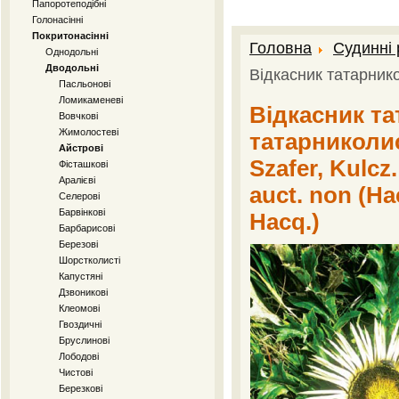
Папоротеподібні
Голонасінні
Покритонасінні
Головна
Судинні
Однодольні
Дводольні
Відкасник татарник
Пасльонові
Ломикаменеві
Відкасник та
Вовчкові
Жимолостеві
татарниколис
Айстрові
Szafer, Kulcz.
Фісташкові
Аралієві
auct. non (Ha
Селерові
Барвінкові
Hacq.)
Барбарисові
Березові
Шорстколисті
Капустяні
Дзвоникові
Клеомові
Гвоздичні
Бруслинові
Лободові
Чистові
Березкові