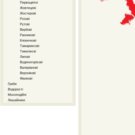
Первоцвітні
Жовтецеві
Жостерові
Розові
Рутові
Вербові
Ранникові
Клокичкові
Тамариксові
Тимелеєві
Липові
Водяногоріхові
Валеріанові
Веронікові
Фіалкові
Гриби
Водорості
Мохоподібні
Лишайники