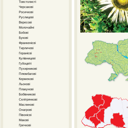
Товстолисті
Черсакові
Росичкові
Руслицеві
Вересові
Молочайні
Бобові
Букові
Франкенієві
Тирличеві
Геранієві
Кулівницеві
Губоцвіті
Пухирникові
Плюмбагові
Кермекові
Льонові
Плакунові
Бобівникові
Селітрянкові
Маслинові
Онагрові
Півонієві
Макові
Гречкові