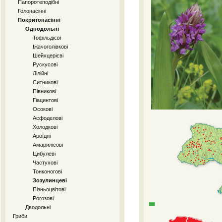
Папоротеподібні
Голонасінні
Покритонасінні
Однодольні
Тофільдієві
Їжачоголівкові
Шейхцерієві
Рускусові
Лілійні
Ситникові
Півникові
Гіацинтові
Осокові
Асфоделові
Холодкові
Ароїдні
Амарилісові
Цибулеві
Частухові
Тонконогові
Зозулинцеві
Пізньоцвітові
Рогозові
Дводольні
Гриби