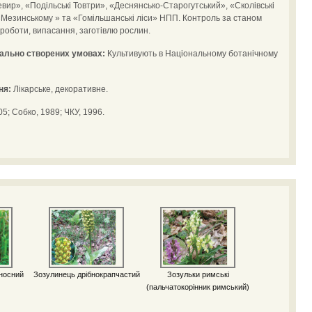
вир», «Подільські Товтри», «Деснянсько-Старогутський», «Сколівські
«Мезинському » та «Гомільшанські ліси» НПП. Контроль за станом
роботи, випасання, заготівлю рослин.
іально створених умовах:
Культивують в Національному ботанічному
ня:
Лікарське, декоративне.
5; Cобко, 1989; ЧКУ, 1996.
носний
Зозулинець дрібнокрапчастий
Зозульки римські
(пальчатокорінник римський)