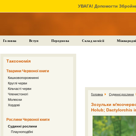
УВАГА! Допомогти Збройни
Головна
Вступ
Передмова
Склад комісії
Міжнародні
Таксономія
Тварини Червоної книги
Кишковопорожнинні
Круглі черви
Кільчасті черви
Членистоногі
Головна
Судинні рослини
Молюски
Зозульки м'ясочервоні
Хордові
Holub; Dactylorchis in
Рослини Червоної книги
Судинні рослини
Плауноподібні