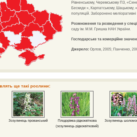
Рівненському, Черемському ПЗ, «Сине
Бескиди », Карпатському, Шацькому, 
популяцій. Заборонено меліоративні 
Розмноження та розведення у спец
саду ім. М.М. Гришка НАН України.
Господарське та комерційне значен
Джерело:
Орлов, 2005; Панченко, 200
влять ще такі рослини:
Зозулинець прованський
Плодоріжка рідкоквіткова
Зозулинець шоломо
(зозулинець рідкоквітковий)