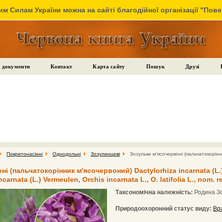
м Силам України можна на сайті благодійної організації "Пов
 документи
Контакт
Карта сайту
Пошук
Друзі
Покритонасінні
Однодольні
Зозулинцеві
Зозульки м'ясочервоні (пальчатокорін
 (пальчатокорінник м'ясочервоний) Dactylorhiza incarnata (L.) So
carnata (L.) Vermeulen, Orchis incarnata L., O. latifolia L., nom. re
Таксономічна належність:
Родина З
Природоохоронний статус виду:
Вр