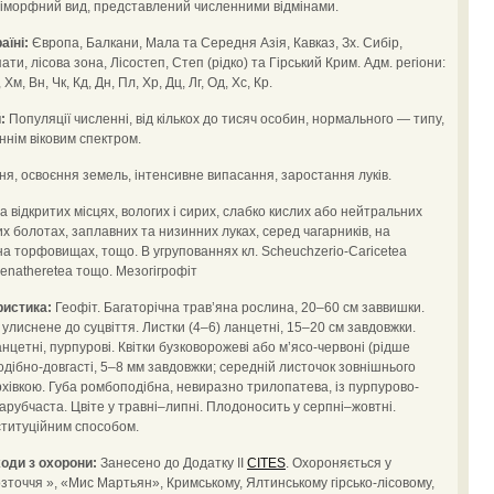
іморфний вид, представлений численними відмінами.
аїні:
Європа, Балкани, Мала та Середня Азія, Кавказ, Зх. Сибір,
ати, лісова зона, Лісостеп, Степ (рідко) та Гірський Крим. Адм. регіони:
, Хм, Вн, Чк, Кд, Дн, Пл, Хр, Дц, Лг, Од, Хс, Кр.
:
Популяції численні, від кількох до тисяч особин, нормального — типу,
ннім віковим спектром.
, освоєння земель, інтенсивне випасання, заростання луків.
відкритих місцях, вологих і сирих, слабко кислих або нейтральних
 болотах, заплавних та низинних луках, серед чагарників, на
х, на торфовищах, тощо. В угрупованнях кл. Scheuchzerio-Caricetea
rhenatheretea тощо. Мезогігрофіт
ристика:
Геофіт. Багаторічна трав’яна рослина, 20–60 см заввишки.
 улиснене до суцвіття. Листки (4–6) ланцетні, 15–20 cм завдовжки.
анцетні, пурпурові. Квітки бузковорожеві або м’ясо-червоні (рідше
одібно-довгасті, 5–8 мм завдовжки; середній листочок зовнішнього
хівкою. Губа ромбоподібна, невиразно трилопатева, із пурпурово-
арубчаста. Цвіте у травні–липні. Плодоносить у серпні–жовтні.
ституційним способом.
оди з охорони:
Занесено до Додатку ІІ
CITES
. Охороняється у
зточчя », «Мис Мартьян», Кримському, Ялтинському гірсько-лісовому,