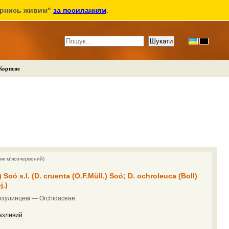
ернись живим"
за посиланням
.
Корисне
ник м'ясочервоний)
ó s.l. (D. cruenta (O.F.Müll.) Soó; D. ochroleuca (Boll)
j.)
озулинцеві — Orchidaceae.
азливий.