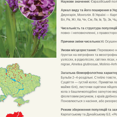
Наукове значення:
Євразійський пол
Ареал виду та його поширення в Укр
Джунгарія, Монголія. В Україні — Карп
Вл, Рв, Жт, Кв, Чн, См, Лв, Ів, Тр, Зк, Чц
Чисельність та структура популяцій
повно- і неповночленні, з правосторо
Причини зміни чисельності:
Осушення
Умови місцезростання:
Переважно на 
ґрунтах на евтрофних та мезотрофних
узліссях, в рідколіссях, світлих ліса
nigrae, Alnetea glutinosae, Molinio-Ar
Загальна біоморфологічна характе
Бульби 2–4-роздільні. Стебло товсте,
Суцвіття — густий колос. Приквітки л
майже білі), листочки оцвітини яйцеп
кола з башличкоподібно загнутою вер
фіолетовим рисунком, з країв дрібноз
Поновлюється з насіння, або ризоре
Режим збереження популяцій та зах
Карпатському та Дунайському БЗ, «Ро