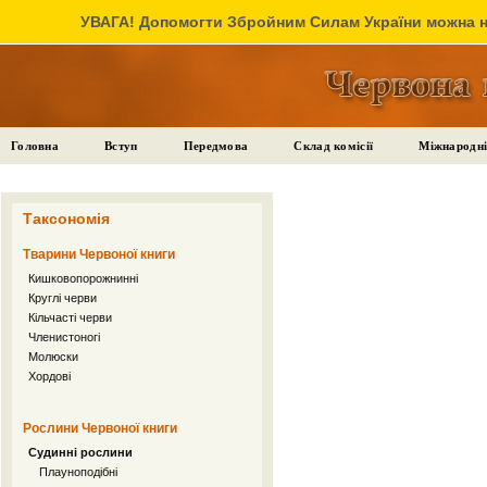
УВАГА! Допомогти Збройним Силам України можна на
Головна
Вступ
Передмова
Склад комісії
Міжнародні
Таксономія
Тварини Червоної книги
Кишковопорожнинні
Круглі черви
Кільчасті черви
Членистоногі
Молюски
Хордові
Рослини Червоної книги
Судинні рослини
Плауноподібні