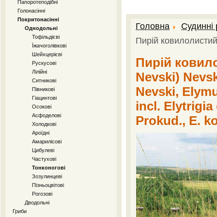
Папоротеподібні
Голонасінні
Покритонасінні
Головна
Судинні
Однодольні
Тофільдієві
Пирій ковилолисти
Їжачоголівкові
Шейхцерієві
Пирій ковилол
Рускусові
Лілійні
Nevski) Nevsk
Ситникові
Nevski, Elymu
Півникові
Гіацинтові
incl. Elytrigi
Осокові
Асфоделові
Prokud., E. k
Холодкові
Ароїдні
Амарилісові
Цибулеві
Частухові
Тонконогові
Зозулинцеві
Пізньоцвітові
Рогозові
Дводольні
Гриби